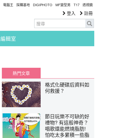
電腦王
採購基地
DIGIPHOTO
MF變型男
T17
透視鏡
登入
註冊
編輯室
熱門文章
格式化硬碟后資料如
何救援？
節日玩樂不可缺的好
禮物? 有這般神奇？
唱歌還能燃燒脂肪!
怕吃太多累積一些脂