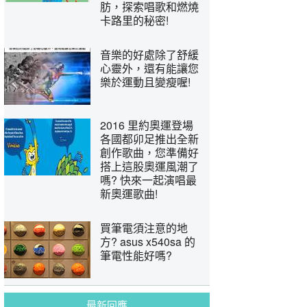
肪，探索唱歌和燃燒
卡路里的秘密!
音樂的好處除了舒緩
心靈外，還有能讓您
樂於運動且變瘦喔!
2016 里約奧運登場
各國都卯足推出全新
創作歌曲，您準備好
搭上這股奧運風潮了
嗎? 快來一起演唱最
新奧運歌曲!
買筆電須注意的地
方? asus x540sa 的
筆電性能好嗎?
最新回應