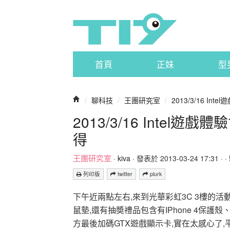
首頁
正妹
型
/
聊科技
/
王團研究室
/
2013/3/16 In
2013/3/16 Intel
得
王團研究室
·
kiva
· 發表於 2013-03-24 17:31 · ·
列印版
twitter
plurk
下午近兩點左右,來到光華彩虹3C 3樓的
鼠墊,還有抽奬禮品包含有IPhone 4保護殼、
方最後加碼GTX遊戲顯示卡,實在太感心了