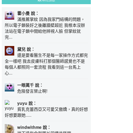
霍小曼 說：
滿推薦掌紋 因為我家門結構的問題，
所以電子鎖裝好之後離牆壁超近 我根本沒辦
法站在電子鎖中間給他辨視人臉 但掌紋就
完...
黛兒 說：
還是要看醫生不是每一家操作方式都完
全一樣吧 我去皮膚科打那個醫師感覺也不是
每個人都照同一套流程 我看到這一台馬上
心...
一眼萬千 說：
危險發言禁止啊!
yuyu 說：
貧乳克蕾西亞又可愛又傲嬌，真的好想
好想要跟她.....
windwithme 說：