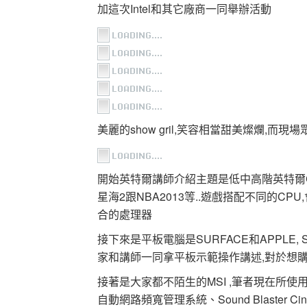
加這次Intel和其它廠商一同舉辦活動
美麗的show gril,笑容相當甜美燦爛,而
開始英特爾講師介紹主題是低中高階英特爾C
星海2跟NBA2013等..遊戲搭配不同的C
合的處理器
接下來是平板電腦是SURFACE和APPLE,
家和講師一同拿平板示範操作講述,對於想購
接著是大家都不陌生的MSI ,筆者現在所使
自動網路頻寬管理系統、Sound Blaster