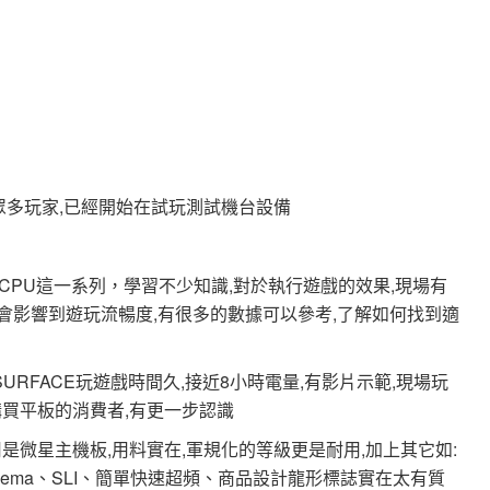
現場眾多玩家,已經開始在試玩測試機台設備
PU這一系列，學習不少知識,對於執行遊戲的效果,現場有
PU,會影響到遊玩流暢度,有很多的數據可以參考,了解如何找到適
 SURFACE玩遊戲時間久,接近8小時電量,有影片示範,現場玩
買平板的消費者,有更一步認識
用是微星主機板,用料實在,軍規化的等級更是耐用,加上其它如:
 Cinema、SLI、簡單快速超頻、商品設計龍形標誌實在太有質