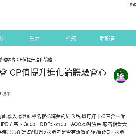
T客邦
男
生活
科技
體驗會
tel遊戲體驗會 CP值提升進化論體...
遊戲體驗會 CP值提升進化論體驗會心
檢舉
活動會場,入場登記簽名就送精美的紀念品,還有打卡禮三合一滑
IPD立架、G600、DDR3-2133、AOC23吋螢幕,廠商相當大
,平時常常在玩遊戲,所以來參考是否有想買的硬體配備。來參