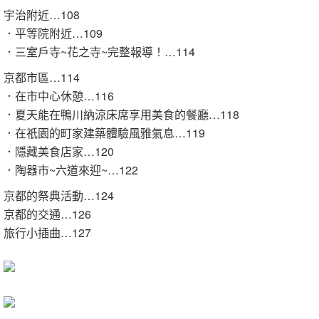
宇治附近
…108
．平等院附近
…109
．三室戶寺
~
花之寺
~
完整報導！
…114
京都市區
…114
．在市中心休憩
…116
．夏天能在鴨川納涼床席享用美食的餐廳
…118
．在祇園的町家建築體驗風雅氣息
…119
．隱藏美食店家
…120
．陶器市
~
六道來迎
~…122
京都的祭典活動
…124
京都的交通
…126
旅行小插曲
…127