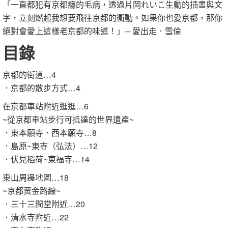
「一直都犯有京都癮的毛病，透過片岡れいこ生動的插畫與文
字，立刻燃起我想要飛往京都的衝動。如果你也愛京都，那你
絕對會愛上這樣老京都的味道！」
─
愛出走．雪倫
目錄
京都的街道
…4
．京都的散步方式
…4
在京都車站附近逛逛
…6
~
從京都車站步行可抵達的世界遺產
~
．東本願寺．西本願寺
…8
．島原
~
東寺（弘法）
…12
．伏見稻荷
~
東福寺
…14
東山周邊地圖
…18
~
京都黃金路線
~
．三十三間堂附近
…20
．清水寺附近
…22