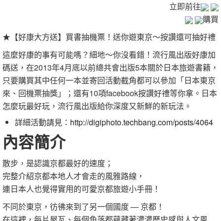
立即前往
購買
★【
好康大方送
】
買書抽機票！送你遊東京～按讚還可抽好禮
這麼好康的事有可能嗎？細地～你沒看錯！流行風出版好康加
碼送，在2013年4月底以前總共會出版5本關於日本旅遊書籍，
只要購買其中任何一本並寄回活動截角都可以參加「日本東京
來、回機票抽獎」；還有10項facebook按讚好禮等你拿。日本
怎麼玩最好玩，流行風出版給你深度又新鮮的新玩法。
詳細活動請見：
http://digiphoto.techbang.com/posts/4064
內容簡介
散步，是認識京都最好的速度；
完整介紹京都本地人才會走的風雅路線，
連日本人也覺得實用的可愛京都旅遊小手冊！
不同於東京，彷彿來到了另一個國度
—
京都！
在這裡，每片屋瓦、每個角落都蘊藏著濃濃歷史感與人文風