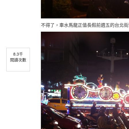
不得了，車水馬龍正值長假前週五的台北街
8.3千
閱讀次數