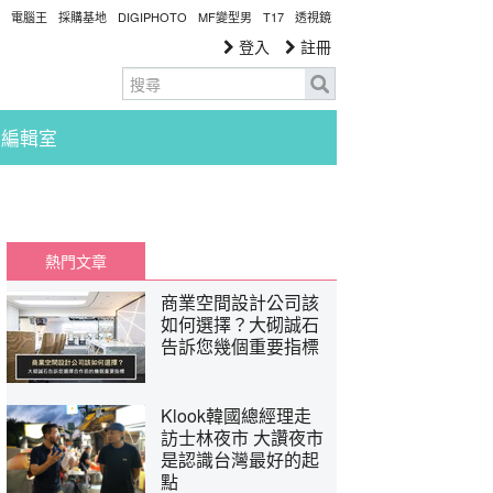
電腦王
採購基地
DIGIPHOTO
MF變型男
T17
透視鏡
登入
註冊
編輯室
熱門文章
商業空間設計公司該
如何選擇？大砌誠石
告訴您幾個重要指標
Klook韓國總經理走
訪士林夜市 大讚夜市
是認識台灣最好的起
點