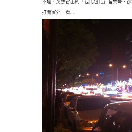
不過，突然冒出的「包比包比」音樂聲，卻
打開窗外一看...