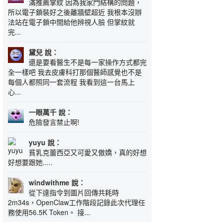
滿推薦掌紋 因為我家門結構的問題，
所以電子鎖裝好之後離牆壁超近 我根本沒辦
法站在電子鎖中間給他辨視人臉 但掌紋就
完...
黛兒 說：
還是要看醫生不是每一家操作方式都完
全一樣吧 我去皮膚科打那個醫師感覺也不是
每個人都照同一套流程 我看到這一台馬上
心...
一眼萬千 說：
危險發言禁止啊!
yuyu 說：
貧乳克蕾西亞又可愛又傲嬌，真的好想
好想要跟她.....
windwithme 說：
從下達指令到圖片回傳共耗時
2m34s，OpenClaw工作階段記錄此次代理任
務使用56.5K Token。 接...