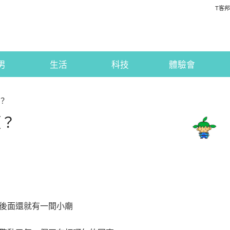
T客邦
男
生活
科技
體驗會
？
頭？
後面還就有一間小廟