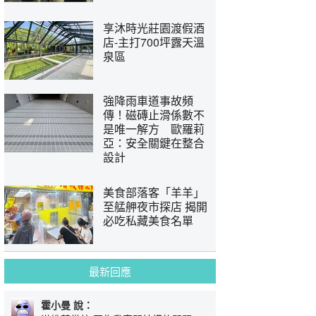
享沐時光莊園渡假酒
店-主打700坪露天溫
泉區
強降雨車道事故頻
傳！磁磚止滑係數不
是唯一解方 歐羅莉
亞：安全關鍵在整合
設計
美食部落客「羊羊」
至艋舺夜市探店 揭開
必吃私藏美食名單
最新回應
霍小曼 說：