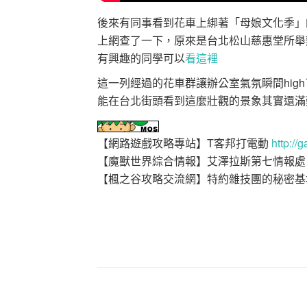
後來有同事看到花車上綁著「母娘文化季」
上網查了一下，原來是台北松山慈惠堂所舉
有興趣的同學可以
看這裡
這一列經過的花車群讓辦公室氣氛瞬間hig
能在台北街頭看到這麼壯觀的景象其實還滿難
【網路遊戲攻略專站】T客邦打電動
http:/
【魔獸世界綜合情報】艾澤拉斯第七情報
【楓之谷攻略交流網】特約雜技團的秘密