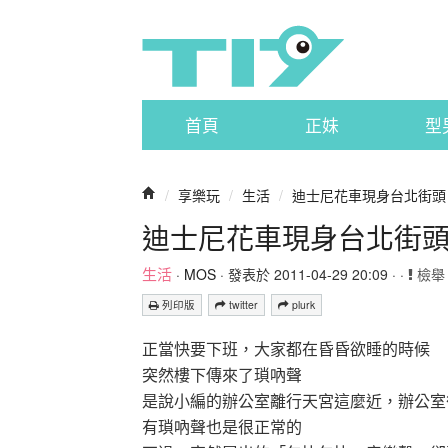
首頁
正妹
型
/
享樂玩
/
生活
/
迪士尼花車現身台北街頭
迪士尼花車現身台北街
生活
·
MOS
· 發表於 2011-04-29 20:09 · ·
檢舉
列印版
twitter
plurk
正當快要下班，大家都在昏昏欲睡的時候
突然樓下傳來了瑣吶聲
是說小編的辦公室離行天宮這麼近，辦公室
有瑣吶聲也是很正常的