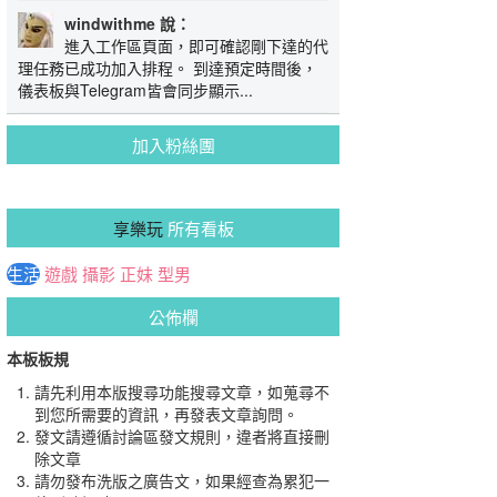
windwithme 說：
進入工作區頁面，即可確認剛下達的代
理任務已成功加入排程。 到達預定時間後，
儀表板與Telegram皆會同步顯示...
加入粉絲團
享樂玩
所有看板
生活
遊戲
攝影
正妹
型男
公佈欄
本板板規
請先利用本版搜尋功能搜尋文章，如蒐尋不
到您所需要的資訊，再發表文章詢問。
發文請遵循討論區發文規則，違者將直接刪
除文章
請勿發布洗版之廣告文，如果經查為累犯一