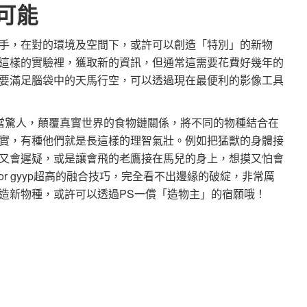
可能
手，在對的環境及空間下，或許可以創造「特別」的新物
這樣的實驗裡，獲取新的資訊，但通常這需要花費好幾年的
要滿足腦袋中的天馬行空，可以透過現在最便利的影像工具
S世界相當驚人，顛覆真實世界的食物鏈關係，將不同的物種結合在
實，有種他們就是長這樣的理智氣壯。例如把猛獸的身體接
又會遲疑，或是讓會飛的老鷹接在馬兒的身上，想摸又怕會
or gyyp超高的融合技巧，完全看不出邊緣的破綻，非常厲
造新物種，或許可以透過PS一償「造物主」的宿願哦！