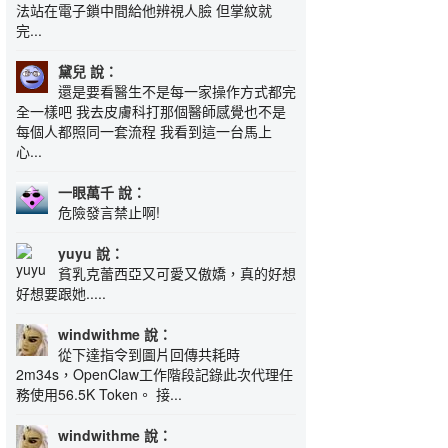
法站在電子鎖中間給他辨視人臉 但掌紋就
完...
黛兒 說：
還是要看醫生不是每一家操作方式都完
全一樣吧 我去皮膚科打那個醫師感覺也不是
每個人都照同一套流程 我看到這一台馬上
心...
一眼萬千 說：
危險發言禁止啊!
yuyu 說：
貧乳克蕾西亞又可愛又傲嬌，真的好想
好想要跟她.....
windwithme 說：
從下達指令到圖片回傳共耗時
2m34s，OpenClaw工作階段記錄此次代理任
務使用56.5K Token。 接...
windwithme 說：