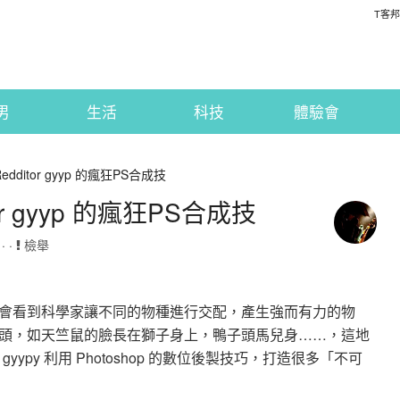
T客邦
男
生活
科技
體驗會
ditor gyyp 的瘋狂PS合成技
r gyyp 的瘋狂PS合成技
· ·
檢舉
會看到科學家讓不同的物種進行交配，產生強而有力的物
頭，如天竺鼠的臉長在獅子身上，鴨子頭馬兒身……，這地
gyypy 利用 Photoshop 的數位後製技巧，打造很多「不可