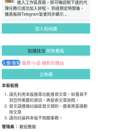
進入工作區頁面，即可確認剛下達的代
理任務已成功加入排程。 到達預定時間後，
儀表板與Telegram皆會同步顯示...
加入粉絲團
拍攝技法
所有看板
人像/後製
風景/小品
攝影知識站
公佈欄
本板板規
請先利用本版搜尋功能搜尋文章，如蒐尋不
到您所需要的資訊，再發表文章詢問。
發文請遵循討論區發文規則，違者將直接刪
除文章
請勿討論與本版不相關事務。
管理員：
歡迎應徵