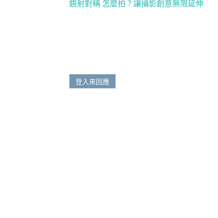
鏡射對稱 怎麼拍？讓攝影創意無限延伸
登入來回應