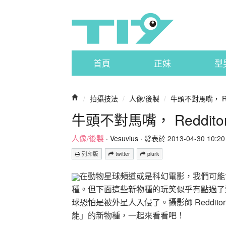
首頁
正妹
型
/
拍攝技法
/
人像/後製
/
牛頭不對馬嘴， Red
牛頭不對馬嘴， Reddito
人像/後製
·
Vesuvius
· 發表於 2013-04-30 10:20 
列印版
twitter
plurk
在動物星球頻道或是科幻電影，我們可能
種。但下面這些新物種的玩笑似乎有點過了
球恐怕是被外星人入侵了。攝影師 Redditor 
能」的新物種，一起來看看吧！