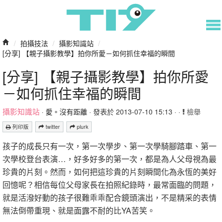
/
拍攝技法
/
攝影知識站
/
[分享] 【親子攝影教學】拍你所愛－如何抓住幸福的瞬間
[分享] 【親子攝影教學】拍你所愛
－如何抓住幸福的瞬間
攝影知識站
·
愛。沒有距離
· 發表於 2013-07-10 15:13 · ·
檢舉
列印版
twitter
plurk
孩子的成長只有一次，第一次學步、第一次學騎腳踏車、第一
次學校登台表演…，好多好多的第一次，都是為人父母視為最
珍貴的片刻。然而，如何把這珍貴的片刻瞬間化為永恆的美好
回憶呢？相信每位父母家長在拍照紀錄時，最常面臨的問題，
就是活潑好動的孩子很難乖乖配合鏡頭演出，不是精采的表情
無法倒帶重現、就是面露不耐的比YA苦笑。