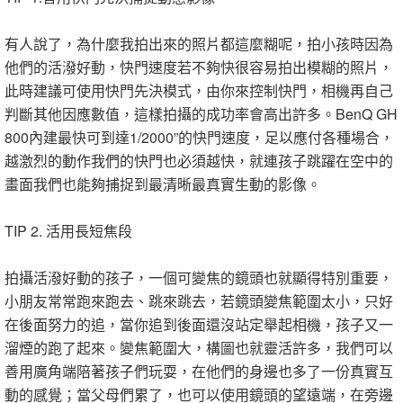
有人說了，為什麼我拍出來的照片都這麼糊呢，拍小孩時因為
他們的活潑好動，快門速度若不夠快很容易拍出模糊的照片，
此時建議可使用快門先決模式，由你來控制快門，相機再自己
判斷其他因應數值，這樣拍攝的成功率會高出許多。BenQ GH
800內建最快可到達1/2000”的快門速度，足以應付各種場合，
越激烈的動作我們的快門也必須越快，就連孩子跳躍在空中的
畫面我們也能夠捕捉到最清晰最真實生動的影像。
TIP 2. 活用長短焦段
拍攝活潑好動的孩子，一個可變焦的鏡頭也就顯得特別重要，
小朋友常常跑來跑去、跳來跳去，若鏡頭變焦範圍太小，只好
在後面努力的追，當你追到後面還沒站定舉起相機，孩子又一
溜煙的跑了起來。變焦範圍大，構圖也就靈活許多，我們可以
善用廣角端陪著孩子們玩耍，在他們的身邊也多了一份真實互
動的感覺；當父母們累了，也可以使用鏡頭的望遠端，在旁邊