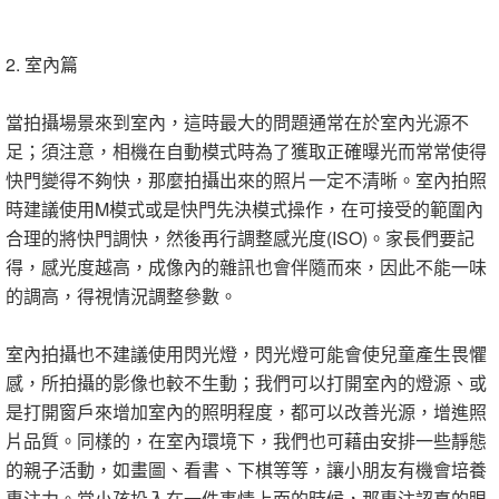
2. 室內篇
當拍攝場景來到室內，這時最大的問題通常在於室內光源不
足；須注意，相機在自動模式時為了獲取正確曝光而常常使得
快門變得不夠快，那麼拍攝出來的照片一定不清晰。室內拍照
時建議使用M模式或是快門先決模式操作，在可接受的範圍內
合理的將快門調快，然後再行調整感光度(ISO)。家長們要記
得，感光度越高，成像內的雜訊也會伴隨而來，因此不能一味
的調高，得視情況調整參數。
室內拍攝也不建議使用閃光燈，閃光燈可能會使兒童產生畏懼
感，所拍攝的影像也較不生動；我們可以打開室內的燈源、或
是打開窗戶來增加室內的照明程度，都可以改善光源，增進照
片品質。同樣的，在室內環境下，我們也可藉由安排一些靜態
的親子活動，如畫圖、看書、下棋等等，讓小朋友有機會培養
專注力。當小孩投入在一件事情上面的時候，那專注認真的眼