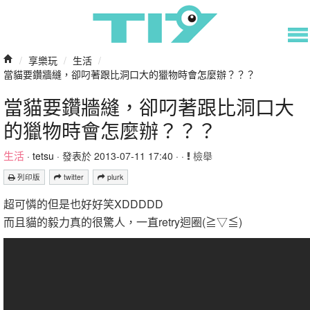
/
享樂玩
/
生活
/
當貓要鑽牆縫，卻叼著跟比洞口大的獵物時會怎麼辦？？？
當貓要鑽牆縫，卻叼著跟比洞口大
的獵物時會怎麼辦？？？
生活
·
tetsu
· 發表於 2013-07-11 17:40 · ·
檢舉
列印版
twitter
plurk
超可憐的但是也好好笑XDDDDD
而且貓的毅力真的很驚人，一直retry迴圈(≧▽≦)