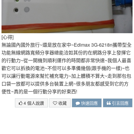
[心得]
無論國內國外旅行~還是放在家中~Edimax 3G-6218n攜帶型全
功能無線網路寬頻分享器總能洽如其份的在網路分享上發揮它
的行動力~從一開機到順利運作的時間都非常快速~我個人最喜
歡它可以拆換的電池~不但可以多準備幾個(跟手機的一樣)~也
可以讓行動電源來幫忙補充電力~加上體積不算大~走到那包包
口袋一放都可以提供多台裝置上網~很多朋友都感受到它的方
便性~真的是一個行動分享的好東西!
4 個人說讚
收藏
快速回應
引言回應