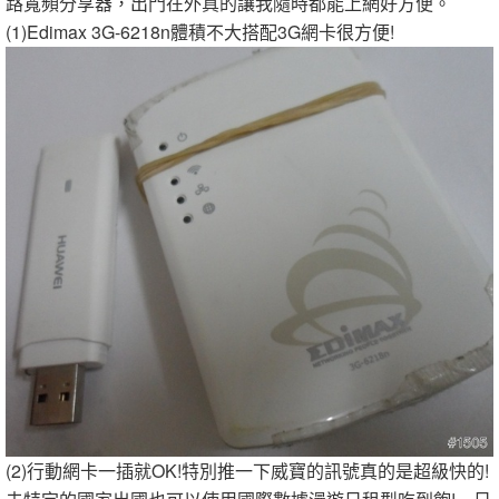
路寬頻分享器，出門在外真的讓我隨時都能上網好方便。
(1)Edimax 3G-6218n體積不大搭配3G網卡很方便!
(2)行動網卡一插就OK!特別推一下威寶的訊號真的是超級快的!