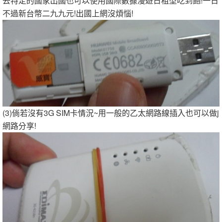
去特定的國家出國也可以使用國際數據漫遊日租型吃到飽!一日
不過新台幣二九九元!出國上網沒煩惱!
(3)倘若沒有3G SIM卡情況~用一般的乙太網路線插入也可以做j
網路分享!