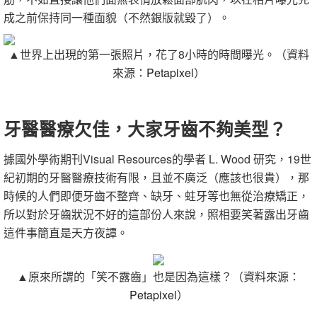
成之前保持同一種面貌（不然銀版就毀了）。
▲世界上出現的第一張照片，花了8小時的時間曝光。（
資料
來源：
Petapixel
）
牙醫醫療欠佳，大家牙齒不夠美型？
據國外學術期刊Visual Resources的學者 L. Wood 研究，19世
紀初期的牙醫醫療技術有限，且並不廣泛（應該也很貴），那
時候的人們即便牙齒不整齊、缺牙、蛀牙等也無從治療矯正，
所以對於牙齒狀況不好的這部份人來說，照相要笑著露出牙齒
這件事簡直是天方夜譚。
▲原來所謂的「笑不露齒」也是因為這樣？
（資料來源：
Petapixel
）