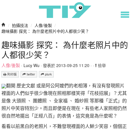
/
拍攝技法
/
人像/後製
/
趣味攝影 探究： 為什麼老照片中的人都很少笑？
趣味攝影 探究： 為什麼老照片中的
人都很少笑？
人像/後製
·
Lucy Wu
· 發表於 2013-09-25 11:20 · ·
檢舉
列印版
twitter
plurk
翻開 歷史文獻 或是阿公阿嬤們的老相簿，有沒有發現照片
裡面的人們似乎很少像現在照相那樣笑得「花枝招展」？尤其
是像 大頭照 、 團體照 、 全家福 、 婚紗照 等那種「正式」的
照片中笑容特別少。而且即便是在現在，有些老人家照相仍然
很自然地擺出「正經八百」的表情，這究竟是為什麼呢？
看看以前黑白的老照片，不難發現裡面的人鮮少笑容，個個正