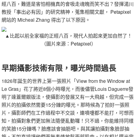
經八百，難道是害怕相機真的會吸走魂魄而笑不出？發揮湯川
教授「事出必有因」的研究精神，蒐集相關文獻，
Petapixel
網站的 Micheal Zhang 得出了以下原因。
▲比起以前全家福的正經八百，現代人拍起來更加自然了！
（
圖片來源：
Petapixel
）
早期攝影技術有限，曝光時間過長
1826年誕生的世界上第一張照片「View from the Window at
Le Gras」花了將近8個小時曝光，而後儘管Louis Daguerre發
明了達蓋爾銀版法，使攝影的發展又有一大飛越，但完成一張
照片的拍攝依然需要15分鐘的曝光。那時候為了拍好一張照
片，攝影師們在工作過程中不交談，連噴嚏都不能打，可想而
知，拍攝對象們更加無法隨便亂動囉！只不過，你能維持同樣
的笑臉15分鐘嗎？臉應該會抽筋吧。與其讓拍攝對象臉部抽
筋，不如直接讓他們面無表情放鬆面部肌肉，以在相片曝光完