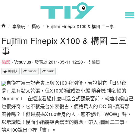
/
享樂玩
/
攝影
/
Fujifilm Finepix X100 & 構圖 二三事
Fujifilm Finepix X100 & 構圖 二三
事
攝影
·
Vesuvius
· 發表於 2011-05-11 12:20 · ·
檢舉
列印版
twitter
plurk
自從在
富士記者會
上與 X100 拜別後，若說對它「日思夜
夢」是有點太誇張，但X100的確成為小編
隨身機
排名裡的
Number 1！在還沒看過什麼叫
混合式觀景窗
前，就連小編自己
也很好奇，它不就是台外表復古、價格驚人的 DC 嘛~真有那
麼神嗎？！但是摸過X100金身的人，無不發出「WOW」聲，
以示讚嘆！後面小編將結合繪畫的概念，帶入 構圖 二三事，
讓X100說出心裡「畫」。