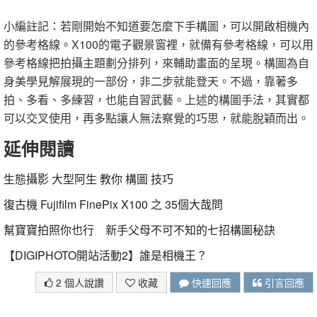
小編註記：若剛開始不知道要怎麼下手構圖，可以開啟相機內
的參考格線。X100的電子觀景窗裡，就備有參考格線，可以用
參考格線把拍攝主題劃分排列，來輔助畫面的呈現。構圖為自
身美學見解展現的一部份，非二步就能登天。不過，靠著多
拍、多看、多練習，也能自習武藝。上述的構圖手法，其實都
可以交叉使用，再多點讓人無法察覺的巧思，就能脫穎而出。
延伸閱讀
生態攝影 大型阿生 教你 構圖 技巧
復古機 Fujifilm FinePix X100 之 35個大哉問
幫寶寶拍照你也行 新手父母不可不知的七招構圖秘訣
【DIGIPHOTO開站活動2】誰是相機王？
2 個人說讚
收藏
快速回應
引言回應