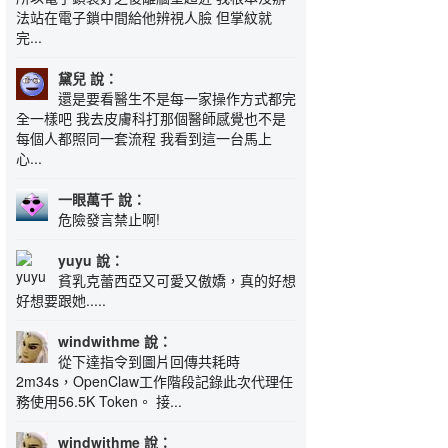
法站在電子鎖中間給他辨視人臉 但掌紋就
完...
黛兒 說：
還是要看醫生不是每一家操作方式都完
全一樣吧 我去皮膚科打那個醫師感覺也不是
每個人都照同一套流程 我看到這一台馬上
心...
一眼萬千 說：
危險發言禁止啊!
yuyu 說：
貧乳克蕾西亞又可愛又傲嬌，真的好想
好想要跟她.....
windwithme 說：
從下達指令到圖片回傳共耗時
2m34s，OpenClaw工作階段記錄此次代理任
務使用56.5K Token。 接...
windwithme 說：