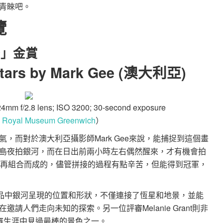
青睞吧。
覽
空」金賞
 Stars by Mark Gee (澳大利亞)
24mm f/2.8 lens; ISO 3200; 30-second exposure
：
Royal Museum Greenwich
）
，而對於澳大利亞攝影師Mark Gee來說，能捕捉到這個畫
島夜拍銀河，而在日出前兩小時左右偶然醒來，才有機會拍
攝再組合而成的，儘管拼接的過程有點辛苦，但能得到冠軍，
喜歡本作品中銀河呈現的位置和形狀，不僅連接了恆星和地景，並能
請人們走向未知的探索。另一位評審Melanie Grant則非
審生涯中見過最棒的景色之一。