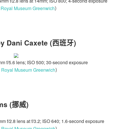
mm f/2.8 lens at 14mm; ISO 800; 4-second exposure
：
Royal Museum Greenwich
）
by Dani Caxete (西班牙)
 f/5.6 lens; ISO 500; 30-second exposure
：
Royal Museum Greenwich
）
roms (挪威)
f/2.8 lens at f/3.2; ISO 640; 1.6-second exposure
：
Royal Museum Greenwich
）