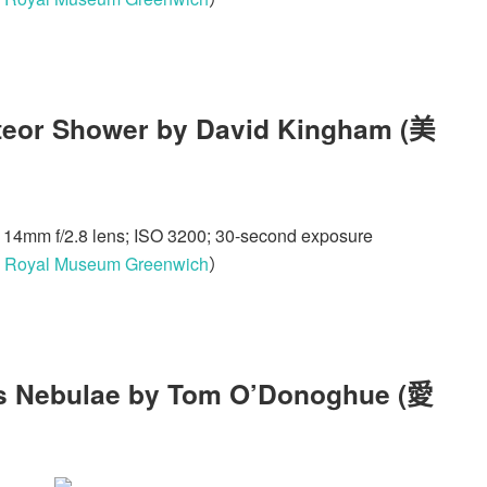
teor Shower by David Kingham (美
14mm f/2.8 lens; ISO 3200; 30-second exposure
：
Royal Museum Greenwich
）
s Nebulae by Tom O’Donoghue (愛