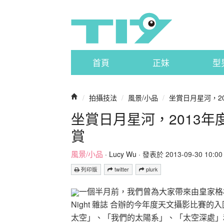
首頁
正妹
型
/
拍攝技法
/
風景/小品
/
坐賞日月星河，20
坐賞日月星河，2013年度
賞
風景/小品
·
Lucy Wu
· 發表於 2013-09-30 10:00 
列印版
twitter
plurk
一個半月前，我們曾為大家帶來由皇家格林威治博物館 （
Night 雜誌 合辦的今年度天文攝影比
太空」、「我們的太陽系」、「太空深處」