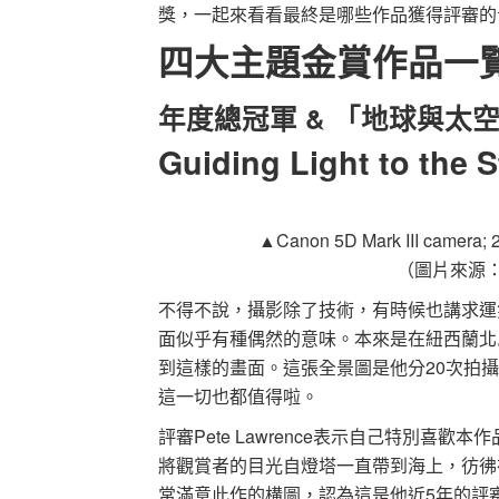
獎，一起來看看最終是哪些作品獲得評審的
四大主題金賞作品一
年度總冠軍 & 「地球與太
Guiding Light to the
▲
Canon 5D Mark III camera; 
（圖片來源
不得不說，攝影除了技術，有時候也講求運氣
面似乎有種偶然的意味。本來是在紐西蘭北
到這樣的畫面。這張全景圖是他分20次拍
這一切也都值得啦。
評審Pete Lawrence表示自己特別
將觀賞者的目光自燈塔一直帶到海上，彷彿在邀
常滿意此作的構圖，認為這是他近5年的評