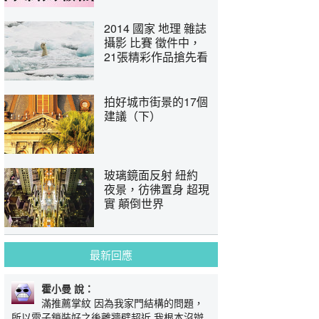
2014 國家 地理 雜誌
攝影 比賽 徵件中，
21張精彩作品搶先看
拍好城市街景的17個
建議（下）
玻璃鏡面反射 紐約
夜景，彷彿置身 超現
實 顛倒世界
最新回應
霍小曼 說：
滿推薦掌紋 因為我家門結構的問題，
所以電子鎖裝好之後離牆壁超近 我根本沒辦