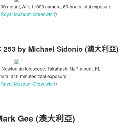
0 mount; Atik 11000 camera; 60-hours total exposure
：
Royal Museum Greenwich
）
GC 253 by Michael Sidonio (澳大利亞)
8 Newtonian telescope; Takahashi NJP mount; FLI
ra; 340-minutes total exposure
：
Royal Museum Greenwich
）
y Mark Gee (澳大利亞)