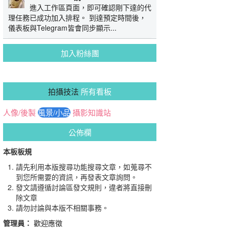
進入工作區頁面，即可確認剛下達的代
理任務已成功加入排程。 到達預定時間後，
儀表板與Telegram皆會同步顯示...
加入粉絲團
拍攝技法
所有看板
人像/後製
風景/小品
攝影知識站
公佈欄
本板板規
請先利用本版搜尋功能搜尋文章，如蒐尋不
到您所需要的資訊，再發表文章詢問。
發文請遵循討論區發文規則，違者將直接刪
除文章
請勿討論與本版不相關事務。
管理員：
歡迎應徵