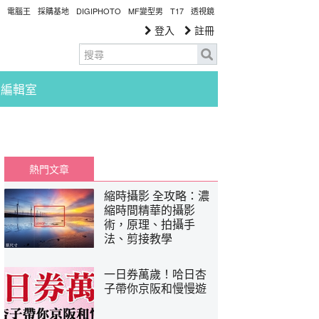
電腦王
採購基地
DIGIPHOTO
MF變型男
T17
透視鏡
登入
註冊
編輯室
熱門文章
縮時攝影 全攻略：濃
縮時間精華的攝影
術，原理、拍攝手
法、剪接教學
一日券萬歲！哈日杏
子帶你京阪和慢慢遊