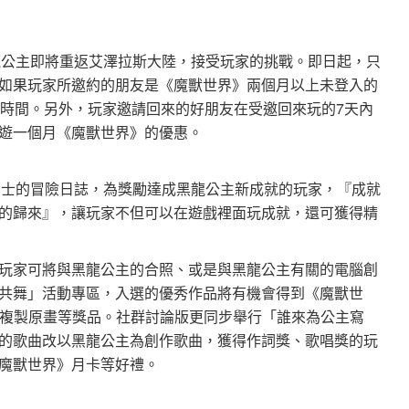
黑龍公主即將重返艾澤拉斯大陸，接受玩家的挑戰。即日起，只
如果玩家所邀約的朋友是《魔獸世界》兩個月以上未登入的
驗時間。另外，玩家邀請回來的好朋友在受邀回來玩的7天內
遊一個月《魔獸世界》的優惠。
位勇士的冒險日誌，為獎勵達成黑龍公主新成就的玩家，『成就
的歸來』，讓玩家不但可以在遊戲裡面玩成就，還可獲得精
玩家可將與黑龍公主的合照、或是與黑龍公主有關的電腦創
共舞」活動專區，入選的優秀作品將有機會得到《魔獸世
nment特別複製原畫等獎品。社群討論版更同步舉行「誰來為公主寫
的歌曲改以黑龍公主為創作歌曲，獲得作詞獎、歌唱獎的玩
魔獸世界》月卡等好禮。