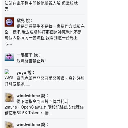
法站在電子鎖中間給他辨視人臉 但掌紋就
完...
黛兒 說：
還是要看醫生不是每一家操作方式都完
全一樣吧 我去皮膚科打那個醫師感覺也不是
每個人都照同一套流程 我看到這一台馬上
心...
一眼萬千 說：
危險發言禁止啊!
yuyu 說：
貧乳克蕾西亞又可愛又傲嬌，真的好想
好想要跟她.....
windwithme 說：
從下達指令到圖片回傳共耗時
2m34s，OpenClaw工作階段記錄此次代理任
務使用56.5K Token。 接...
windwithme 說：