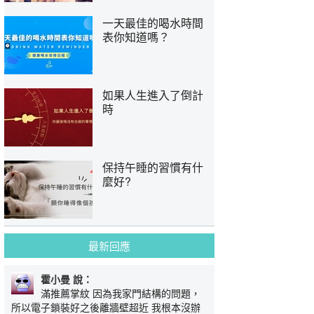
一天最佳的喝水時間
表你知道嗎？
如果人生進入了倒計
時
保持午睡的習慣有什
麼好?
最新回應
霍小曼 說：
滿推薦掌紋 因為我家門結構的問題，
所以電子鎖裝好之後離牆壁超近 我根本沒辦