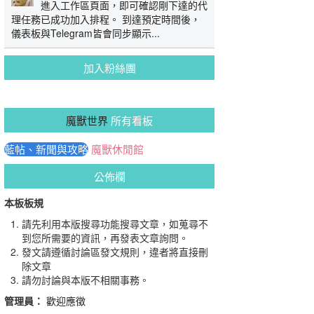
進入工作區頁面，即可確認剛下達的代
理任務已成功加入排程。 到達預定時間後，
儀表板與Telegram皆會同步顯示...
加入粉絲團
魔獸世界
所有看板
藍帖、新聞與攻略
魔獸休閒館
公佈欄
本板板規
請先利用本版搜尋功能搜尋文章，如蒐尋不
到您所需要的資訊，再發表文章詢問。
發文請遵循討論區發文規則，違者將直接刪
除文章
請勿討論與本版不相關事務。
管理員：
歡迎應徵