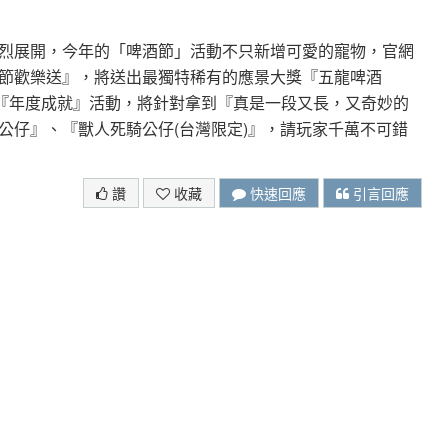
烈展開，今年的「啤酒節」活動不只新增可愛的寵物，官網
節歡樂送』，將送出最獨特稀有的應景大獎『五龍啤酒
的『年度成就』活動，將針對拿到『真是一段又長，又奇妙的
公仔』、『獸人死騎公仔(台灣限定)』，請玩家千萬不可錯
讚
收藏
快速回應
引言回應