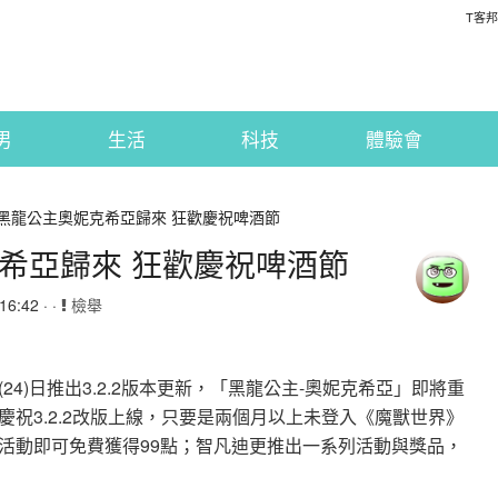
T客邦
男
生活
科技
體驗會
] 黑龍公主奧妮克希亞歸來 狂歡慶祝啤酒節
克希亞歸來 狂歡慶祝啤酒節
6:42 · ·
檢舉
4)日推出3.2.2版本更新，「黑龍公主-奧妮克希亞」即將重
祝3.2.2改版上線，只要是兩個月以上未登入《魔獸世界》
活動即可免費獲得99點；智凡迪更推出一系列活動與獎品，