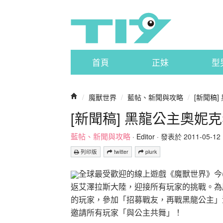
首頁
正妹
型
/
魔獸世界
/
藍帖、新聞與攻略
/
[新聞稿
[新聞稿] 黑龍公主奧妮
藍帖、新聞與攻略
·
Editor
· 發表於 2011-05-12 1
列印版
twitter
plurk
全球最受歡迎的線上遊戲《魔獸世界》今(2
返艾澤拉斯大陸，迎接所有玩家的挑戰。為慶
的玩家，參加「招募戰友，再戰黑龍公主」
邀請所有玩家「與公主共舞」！