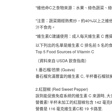
*維他命C之食物來源：水果、綠色蔬菜、
*注意：蔬菜類經熱煮炒，約40%以上之
汁不食肉。
*維生素C建議使用：成人每天維生素 C 應攝
以下列出的名單是維生素 C 排名前 5 名的
Top 5 Food Sources of Vitamin C
（資料來自 USDA 飲食指南）
1.番石榴/芭樂 (Guava)
番石榴充滿豐富的維生素 C, 半杯番石榴就擁有 
2.紅甜椒 (Red Sweet Pepper)
說到能促進免疫系統的維生素 C 來源時, 
營養素! 半杯未加工的紅甜椒包含 142 毫克維
營養是 116 毫克維生素C和 19 卡路里.