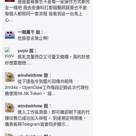
還是要看醫生不是每一家操作方式都完
全一樣吧 我去皮膚科打那個醫師感覺也不是
每個人都照同一套流程 我看到這一台馬上
心...
一眼萬千 說：
危險發言禁止啊!
yuyu 說：
貧乳克蕾西亞又可愛又傲嬌，真的好想
好想要跟她.....
windwithme 說：
從下達指令到圖片回傳共耗時
2m34s，OpenClaw工作階段記錄此次代理任
務使用56.5K Token。 接...
windwithme 說：
進入工作區頁面，即可確認剛下達的代
理任務已成功加入排程。 到達預定時間後，
儀表板與Telegram皆會同步顯示...