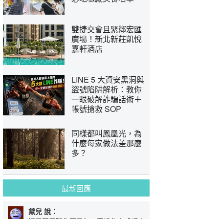
雙捷交會且緊鄰宏匯
廣場！新北新莊凱悅
嘉軒酒店
LINE 5 大資安黑洞與
盜號陷阱解析：教你
一眼破解詐騙話術＋
帳號搶救 SOP
同樣都叫鳳凰光，為
什麼每家做法差那麼
多？
最新回應
黛兒 說：