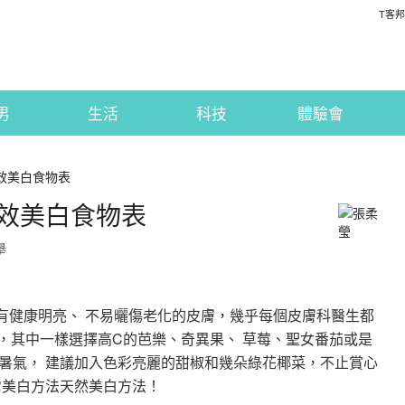
T客邦
男
生活
科技
體驗會
效美白食物表
效美白食物表
舉
有健康明亮、 不易曬傷老化的皮膚，幾乎每個皮膚科醫生都
，其中一樣選擇高C的芭樂、奇異果、 草莓、聖女番茄或是
暑氣， 建議加入色彩亮麗的甜椒和幾朵綠花椰菜，不止賞心
它美白方法天然美白方法！