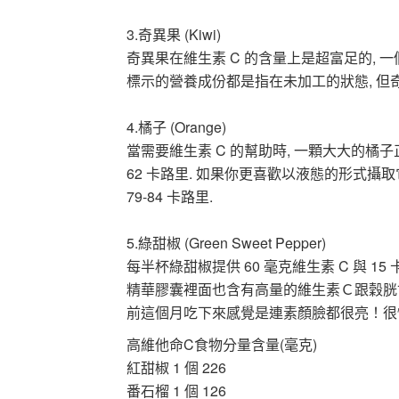
3.奇異果 (Kiwi)
奇異果在維生素 C 的含量上是超富足的, 一個
標示的營養成份都是指在未加工的狀態, 但奇異
4.橘子 (Orange)
當需要維生素 C 的幫助時, 一顆大大的橘子
62 卡路里. 如果你更喜歡以液態的形式攝取它,
79-84 卡路里.
5.綠甜椒 (Green Sweet Pepper)
每半杯綠甜椒提供 60 毫克維生素 C 與 15
精華膠囊裡面也含有高量的維生素Ｃ跟穀胱
前這個月吃下來感覺是連素顏臉都很亮！很
高維他命C食物分量含量(毫克)
紅甜椒 1 個 226
番石榴 1 個 126