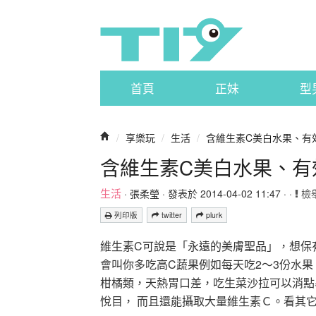
首頁
正妹
型
/
享樂玩
/
生活
/
含維生素C美白水果、有
含維生素C美白水果、有
生活
·
張柔瑩
· 發表於 2014-04-02 11:47 · ·
檢
列印版
twitter
plurk
維生素C可說是「永遠的美膚聖品」，想保
會叫你多吃高C蔬果例如每天吃2～3份水果
柑橘類，天熱胃口差，吃生菜沙拉可以消點
悅目， 而且還能攝取大量維生素Ｃ。看其