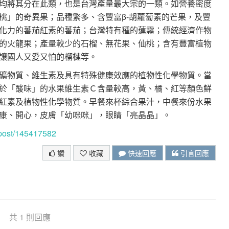
均將其分在此類，也是台灣產量最大宗的一類。如營養密度
桃」的奇異果；品種繁多、含豐富β-胡蘿蔔素的芒果，及豐
化力的蕃茄紅素的蕃茄；台灣特有種的蓮霧；傳統經濟作物
的火龍果；產量較少的石榴、無花果、仙桃；含有豐富植物
讓國人又愛又怕的榴槤等。
物質、維生素及具有特殊健康效應的植物性化學物質。當
於「酸味」的水果維生素Ｃ含量較高，黃、橘、紅等顏色鮮
紅素及植物性化學物質。早餐來杯綜合果汁，中餐來份水果
康、開心，皮膚「幼咪咪」，眼睛「亮晶晶」。
g/post/145417582
讚
收藏
快速回應
引言回應
共 1 則回應