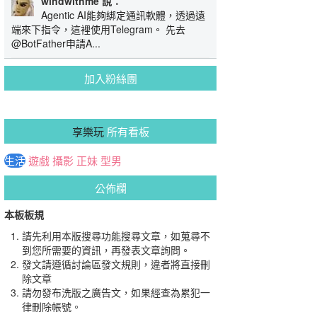
windwithme 說：
Agentic AI能夠綁定通訊軟體，透過遠
端來下指令，這裡使用Telegram。 先去
@BotFather申請A...
加入粉絲團
享樂玩
所有看板
生活
遊戲
攝影
正妹
型男
公佈欄
本板板規
請先利用本版搜尋功能搜尋文章，如蒐尋不
到您所需要的資訊，再發表文章詢問。
發文請遵循討論區發文規則，違者將直接刪
除文章
請勿發布洗版之廣告文，如果經查為累犯一
律刪除帳號。