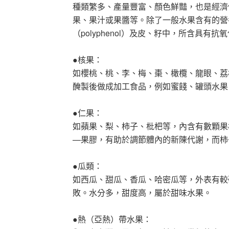
種類繁多、產量豐富、顏色鮮豔，也是經濟
果、果汁或果醬等。除了一般水果含有的營
（polyphenol）及皮、籽中，所含具
●核果：
如櫻桃、桃、李、梅、棗、橄欖、龍眼、荔
醃製後做成加工食品，例如蜜餞、罐頭水果
●仁果：
如蘋果、梨、柿子、枇杷等，內含有數顆果
—果膠，有助於調節體內的新陳代謝，而柿
●瓜類：
如西瓜、甜瓜、香瓜、哈密瓜等，外表有較
敗。水分多，甜度高，屬於甜味水果。
●熱（亞熱）帶水果：