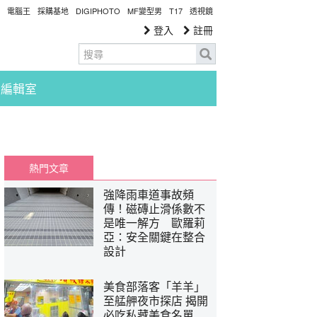
電腦王
採購基地
DIGIPHOTO
MF變型男
T17
透視鏡
登入
註冊
編輯室
熱門文章
強降雨車道事故頻
傳！磁磚止滑係數不
是唯一解方 歐羅莉
亞：安全關鍵在整合
設計
美食部落客「羊羊」
至艋舺夜市探店 揭開
必吃私藏美食名單