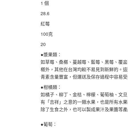
1 個
28.6
紅莓
100克
20
●漿果類：
如草莓、桑椹、蔓越莓、藍莓、黑莓、覆盆
椹外，其他在台灣均較不易見到新鮮的。這
青素含量豐富，但運送及保存過程中容易受
●柑橘類：
如橘子、柳丁、金桔、檸檬、葡萄柚、文旦
有「吉祥」之意的一類水果，也是所有水果
除了生食之外，也可以製成果汁及果醬等產
●葡萄：