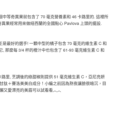
中等奇異果就包含了 70 毫克營養素和 46 卡路里的. 這裡所
果經常用來做紐西蘭的全國點心 Pavlova 上頭的擺設.
正是最好的選手! 一顆中型的橘子包含 70 毫克的維生素 C 和
 那麼每 3/4 杯的橙汁中也包含了 61-93 毫克維生素 C 和
 卡路里, 烹調後的綠甜椒則提供 51 毫克維生素 C，亞尼亮妍
甘肽＋賽洛美美白成分！小編之前因為熬夜讓臉很暗沉，目
懶又愛漂亮的美眉可以試看看︿︿