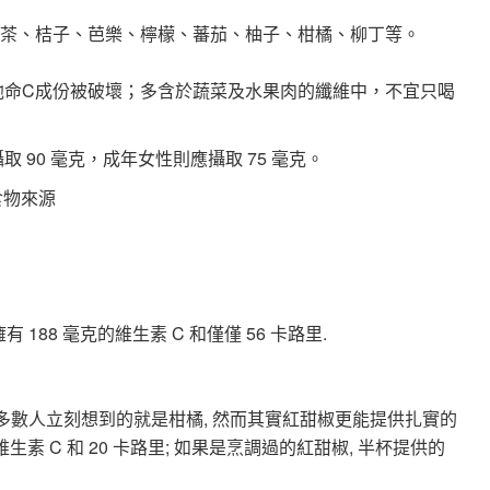
綠茶、桔子、芭樂、檸檬、蕃茄、柚子、柑橘、柳丁等。
維他命C成份被破壞；多含於蔬菜及水果肉的纖維中，不宜只喝
取 90 毫克，成年女性則應攝取 75 毫克。
食物來源
188 毫克的維生素 C 和僅僅 56 卡路里.
大多數人立刻想到的就是柑橘, 然而其實紅甜椒更能提供扎實的
生素 C 和 20 卡路里; 如果是烹調過的紅甜椒, 半杯提供的