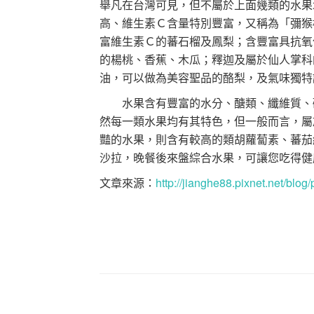
舉凡在台灣可見，但不屬於上面幾類的水果
高、維生素Ｃ含量特別豐富，又稱為「彌猴
富維生素Ｃ的蕃石榴及鳳梨；含豐富具抗氧
的楊桃、香蕉、木瓜；釋迦及屬於仙人掌科
油，可以做為美容聖品的酪梨，及氣味獨特
水果含有豐富的水分、醣類、纖維質、礦
然每一類水果均有其特色，但一般而言，屬
豔的水果，則含有較高的類胡蘿蔔素、蕃茄
沙拉，晚餐後來盤綜合水果，可讓您吃得健
文章來源：
http://jianghe88.pixnet.net/blo