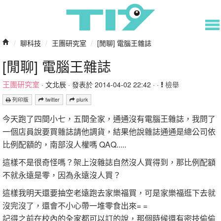
/
聊科技
/
王團研究室
/
[閒聊] 電腦王雜誌
[閒聊] 電腦王雜誌
王團研究室
·
文北辰
· 發表於 2014-04-02 22:42 · ·
檢舉
列印版
twitter
plurk
今天跑了四間小七，五間全家，通通沒有電腦王雜誌，我問了
一個店員說要買雜誌請他調貨，結果他說雜誌通通是總公司依
比例配額的，南部沒人權嗎 QAQ.....
這樣不是很奇怪嗎？架上沒雜誌自然沒人買得到，那比例配額
不就永遠是零，因為永遠沒人買？
這樣我明天還要抽空老遠跑去家樂福買，可是家樂福逛下去就
沒完沒了，還會不小心帶一堆零食出來= =
記得之前在校內的全家都可以訂的說，那個時候還有密技偷偷