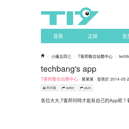
首頁
正妹
型
/
小編五四三
/
T客邦聯合站務中心
/
techb
techbang's app
T客邦聯合站務中心
·
某某某
· 發表於 2014-05-21
列印版
twitter
plurk
各位大大,T客邦何時才能有自己的App呢