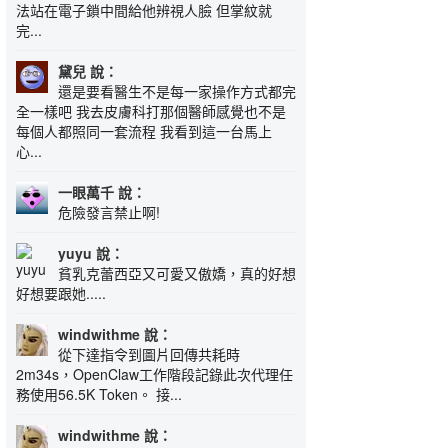
法站在電子鎖中間給他辨視人臉 但掌紋就
完...
黛兒 說：
還是要看醫生不是每一家操作方式都完
全一樣吧 我去皮膚科打那個醫師感覺也不是
每個人都照同一套流程 我看到這一台馬上
心...
一眼萬千 說：
危險發言禁止啊!
yuyu 說：
貧乳克蕾西亞又可愛又傲嬌，真的好想
好想要跟她.....
windwithme 說：
從下達指令到圖片回傳共耗時
2m34s，OpenClaw工作階段記錄此次代理任
務使用56.5K Token。 接...
windwithme 說：