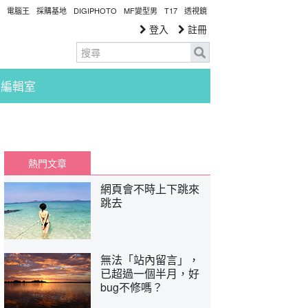
電腦王
採購基地
DIGIPHOTO
MF變型男
T17
透視鏡
登入
註冊
編輯室
熱門文章
網頁會不時上下跳來
跳去
無法「站內留言」，
已超過一個半月，好
bug不修嗎？