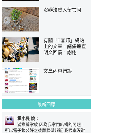
沒辦法登入留言阿
有關「T客邦」網站
上的文章，請儘速查
明文回覆，謝謝
文章內容錯誤
最新回應
霍小曼 說：
滿推薦掌紋 因為我家門結構的問題，
所以電子鎖裝好之後離牆壁超近 我根本沒辦