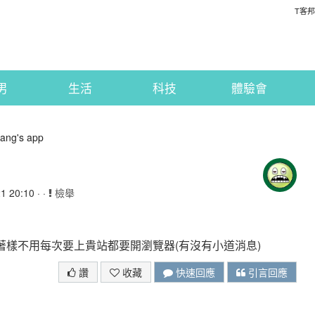
T客邦
男
生活
科技
體驗會
ang's app
 20:10 · ·
檢舉
？著樣不用每次要上貴站都要開瀏覽器(有沒有小道消息)
讚
收藏
快速回應
引言回應