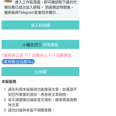
進入工作區頁面，即可確認剛下達的代
理任務已成功加入排程。 到達預定時間後，
儀表板與Telegram皆會同步顯示...
加入粉絲團
小編五四三
所有看板
T客邦辦公室
T17 站務中心
T17 活動專區
T客邦聯合站務中心
公佈欄
本板板規
請先利用本版搜尋功能搜尋文章，如蒐尋不
到您所需要的資訊，再發表文章詢問。
發文請遵循討論區發文規則，違者將直接刪
除文章
請勿討論與本版不相關事務。