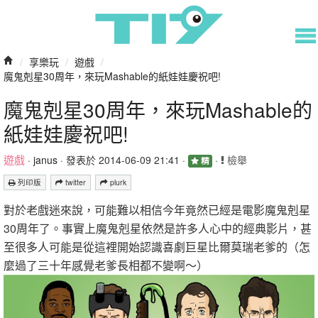
/
享樂玩
/
遊戲
/
魔鬼剋星30周年，來玩Mashable的紙娃娃慶祝吧!
魔鬼剋星30周年，來玩Mashable的
紙娃娃慶祝吧!
遊戲
·
janus
· 發表於 2014-06-09 21:41 ·
·
檢舉
精
列印版
twitter
plurk
對於老戲迷來說，可能難以相信今年竟然已經是電影魔鬼剋星
30周年了。事實上魔鬼剋星依然是許多人心中的經典影片，甚
至很多人可能是從這裡開始認識喜劇巨星比爾莫瑞老爹的（怎
麼過了三十年感覺老爹長相都不變啊～）