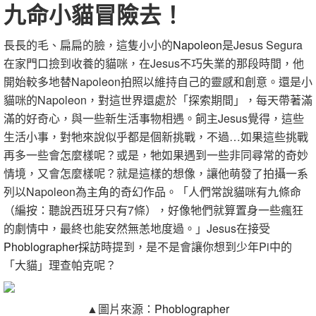
九命小貓冒險去！
長長的毛、扁扁的臉，這隻小小的
Napoleon
是Jesus Segura
在家門口撿到收養的貓咪，在Jesus不巧失業的那段時間，他
開始較多地替Napoleon拍照以維持自己的靈感和創意。還是小
貓咪的Napoleon，對這世界還處於「探索期間」，每天帶著滿
滿的好奇心，與一些新生活事物相遇。飼主Jesus覺得，這些
生活小事，對牠來說似乎都是個新挑戰，不過…如果這些挑戰
再多一些會怎麼樣呢？或是，牠如果遇到一些非同尋常的奇妙
情境，又會怎麼樣呢？就是這樣的想像，讓他萌發了拍攝一系
列以Napoleon為主角的奇幻作品。「人們常說貓咪有九條命
（編按：聽說西班牙只有7條），好像牠們就算置身一些瘋狂
的劇情中，最終也能安然無恙地度過。」Jesus在接受
Phoblographer採訪
時提到，是不是會讓你想到少年Pi中的
「大貓」理查帕克呢？
▲圖片來源：
Phoblographer