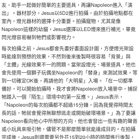
友、助手一起做好簡單的主要道具，再讓Napoleon進入「演
出」。器材部分，Jesus以5D2進行拍攝，由於拍攝地點都在
室內，燈光器材的選擇十分重要。拍攝寵物，尤其是像
Napoleon這樣的幼貓，Jesus選擇以LED燈來進行補光，畢竟
閃光燈容易嚇到牠們或影響視力。
每次拍攝之前，Jesus都會先畫好畫面設計圖，方便燈光架設
時能達到預想的效果，不然到後來後製時很容易「背景」與
「主體」光線效果不一的問題。當架設燈光、場景道具，他也
會先使用一個獅子玩偶坐Napoleon的「替身」來測試效果，等
到一切確定OK後，再請他的「大明星」入場。「在一切都準
備好，可以開始拍攝時，我才會將Napoleon放入場景中，捕捉
牠踏入一個『陌生』環境中的第一反應。」Jesus表示，
「Napoleon的每次拍攝都不超過15分鐘，因為我覺得時間太
長的話，牠就會覺得無聊想逃走或開始破壞場景。」為了要讓
Napoleon看向他心中所想的方向，他也會發出一些有趣的聲音
或小玩具來吸引牠，儘管不是那麼簡單就能達成目的。在拍攝
完成後，Jesus則還需要另外花15到20小時的時間進行後製，