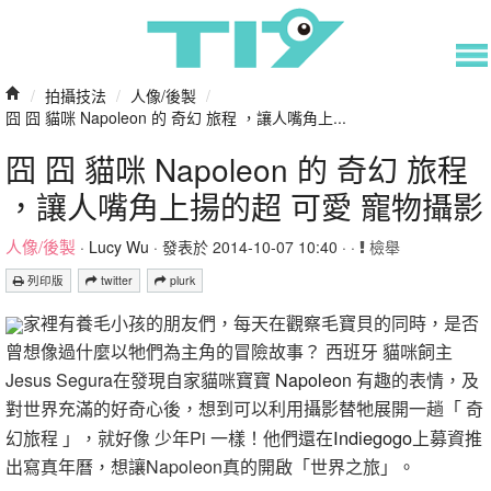
/
拍攝技法
/
人像/後製
/
囧 囧 貓咪 Napoleon 的 奇幻 旅程 ，讓人嘴角上...
囧 囧 貓咪 Napoleon 的 奇幻 旅程
，讓人嘴角上揚的超 可愛 寵物攝影
人像/後製
·
Lucy Wu
· 發表於 2014-10-07 10:40 · ·
檢舉
列印版
twitter
plurk
家裡有養毛小孩的朋友們，每天在觀察毛寶貝的同時，是否
曾想像過什麼以牠們為主角的冒險故事？ 西班牙 貓咪飼主
Jesus Segura在發現自家貓咪寶寶
Napoleon
有趣的表情，及
對世界充滿的好奇心後，想到可以利用攝影替牠展開一趟「 奇
Indiegogo
幻旅程 」，就好像 少年Pi 一樣！他們還在
上募資推
出寫真年曆，想讓Napoleon真的開啟「世界之旅」。