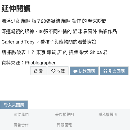
延伸閱讀
漂浮少女 貓咪 版？28張凝結 貓咪 動作 的 精采瞬間
深邃凝視的眼神，30張不同神情的 貓咪 看窗外 攝影作品
Carter and Toby ，看孩子與寵物間的溫馨情誼
萌 指數破表！？ 東京 雜貨 店 的 招牌 柴犬 Shiba 君
資料來源：
Phoblographer
讚
收藏
快速回應
引言回應
登入來回應
關於我們
著作權聲明
隱私權聲明
廣告合作
問題回報