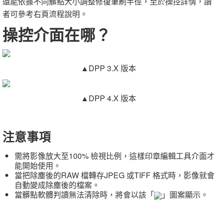
還能依據不同髒點大小調整修復筆刷半徑，至於操控詳情，讀
者可參考右頁流程說明。
操控介面在哪？
▲DPP 3.X 版本
▲
DPP 4.X 版本
注意事項
需將影像放大至100% 檢視比例，這樣印章編輯工具介面才
能開始使用。
當把除塵後的RAW 檔轉存JPEG 或TIFF 格式時，影像就會
自動變成除塵後的檔案。
當髒點軟體判讀無法清除時，將會以該「
」圖案顯示。