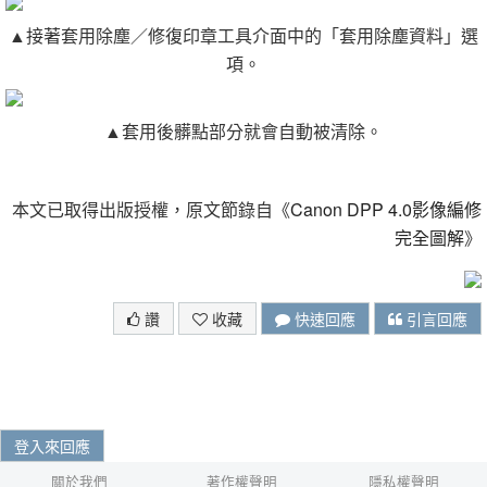
▲接著套用除塵／修復印章工具介面中的「套用除塵資料」選
項。
▲套用後髒點部分就會自動被清除。
本文已取得出版授權，原文節錄自《
Canon DPP 4.0影像編修
完全圖解
》
讚
收藏
快速回應
引言回應
登入來回應
關於我們
著作權聲明
隱私權聲明