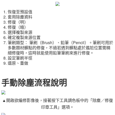
恢復至預設值
套用除塵資料
修復（明）
修復（暗）
選擇複製來源
確定複製來源位置
筆刷類型： 筆刷（Brush）、鉛筆（Pencil）。筆刷可用於
多數題材髒點的修復，不過若遇到髒點處於尷尬位置需精
細修復時，這時就能使用鉛筆筆刷來進行修復。
設定筆刷半徑
還原、重做
手動除塵流程說明
▲開啟欲編修影像後，接著按下工具調色板中的「除塵／修復
印章工具」選項。