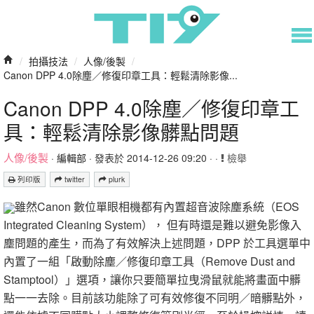
/
拍攝技法
/
人像/後製
/
Canon DPP 4.0除塵／修復印章工具：輕鬆清除影像...
Canon DPP 4.0除塵／修復印章工
具：輕鬆清除影像髒點問題
人像/後製
·
編輯部
· 發表於 2014-12-26 09:20 · ·
檢舉
列印版
twitter
plurk
雖然Canon 數位單眼相機都有內置超音波除塵系統（EOS
Integrated Cleaning System）， 但有時還是難以避免影像入
塵問題的產生，而為了有效解決上述問題，DPP 於工具選單中
內置了一組「啟動除塵／修復印章工具（Remove Dust and
Stamptool）」選項，讓你只要簡單拉曳滑鼠就能將畫面中髒
點一一去除。目前該功能除了可有效修復不同明／暗髒點外，