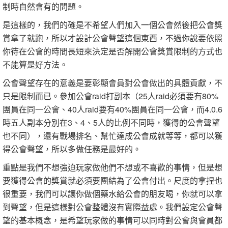
制時自然會有的問題。
是這樣的，我們的確是不希望人們加入一個公會然後把公會獎
賞拿了就跑，所以才設計公會聲望這個東西，不過你說要依照
你待在公會的時間長短來決定是否解開公會獎賞限制的方式也
不能算是好方法。
公會聲望存在的意義是要彰顯會員對公會做出的具體貢獻，不
只是限制而已。參加公會raid打副本（25人raid必須要有80%
團員在同一公會、40人raid要有40%團員在同一公會，而4.0.6
時五人副本分別在3、4、5人的比例不同時，獲得的公會聲望
也不同），還有戰場排名、幫忙達成公會成就等等，都可以獲
得公會聲望，所以多做任務是最好的。
重點是我們不想強迫玩家做他們不想或不喜歡的事情，但是想
要獲得公會的獎賞就必須要團結為了公會付出。尺度的拿捏也
很重要，我們可以讓你做個藥水給公會的朋友喝，你就可以拿
到聲望，但是這樣對公會整體沒有實際益處。我們設定公會聲
望的基本概念，是希望玩家做的事情可以同時對公會與會員都