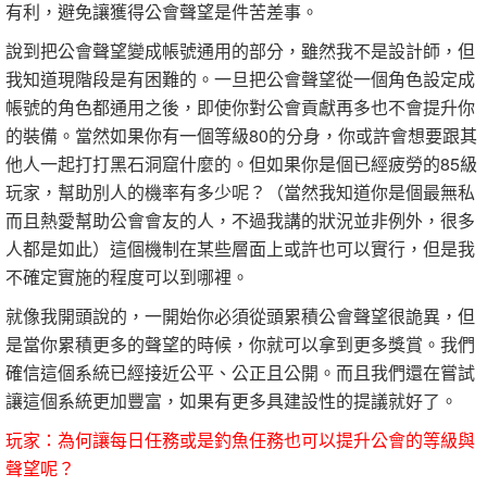
有利，避免讓獲得公會聲望是件苦差事。
說到把公會聲望變成帳號通用的部分，雖然我不是設計師，但
我知道現階段是有困難的。一旦把公會聲望從一個角色設定成
帳號的角色都通用之後，即使你對公會貢獻再多也不會提升你
的裝備。當然如果你有一個等級80的分身，你或許會想要跟其
他人一起打打黑石洞窟什麼的。但如果你是個已經疲勞的85級
玩家，幫助別人的機率有多少呢？（當然我知道你是個最無私
而且熱愛幫助公會會友的人，不過我講的狀況並非例外，很多
人都是如此）這個機制在某些層面上或許也可以實行，但是我
不確定實施的程度可以到哪裡。
就像我開頭說的，一開始你必須從頭累積公會聲望很詭異，但
是當你累積更多的聲望的時候，你就可以拿到更多獎賞。我們
確信這個系統已經接近公平、公正且公開。而且我們還在嘗試
讓這個系統更加豐富，如果有更多具建設性的提議就好了。
玩家：為何讓每日任務或是釣魚任務也可以提升公會的等級與
聲望呢？