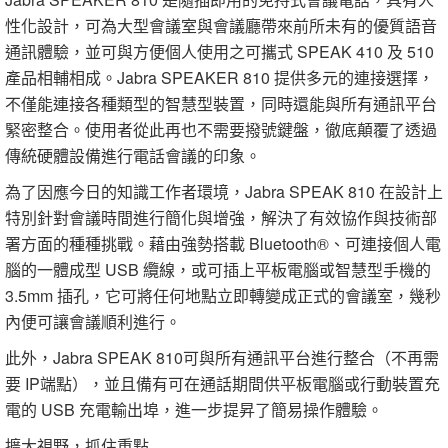
性化設計，可為大型會議室與會議廳帶來前所未有的優質語音
通訊體驗，並可與方便個人使用之可攜式 SPEAK 410 及 510
產品相輔相成。Jabra SPEAKER 810 提供多元的連接選擇，
不僅能連接各種類型的智慧型裝置，同時還能與所有通訊平台
緊密整合。使用者從此再也不需要撥號鍵盤，徹底顛覆了透過
傳統硬體設備進行電話會議的印象。
為了因應今日的知識工作者環境，Jabra SPEAK 810 在設計上
特別針對會議時間進行簡化與增強，解決了有效協作與技術部
署方面的種種挑戰。藉由強勢搭載 Bluetooth®、可連接個人電
腦的一體成型 USB 纜線，或可插上平板電腦或智慧型手機的
3.5mm 插孔，它可將任何地點立即轉變成正式的會議室，幾秒
內便可讓會議順利進行。
此外，Jabra SPEAK 810可與所有通訊平台進行整合（不再需
要 IP端點），並且備有可在通話期間供平板電腦或行動裝置充
電的 USB 充電輸出埠，進一步提昇了簡易操作體驗。
擴大視野，抓住重點