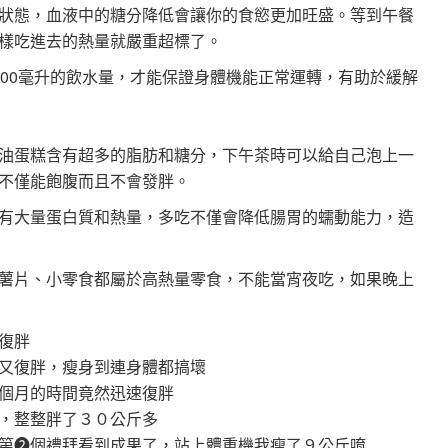
狀態，血液中的糖分降低會讓你的食慾更加旺盛。等到午餐
樣吃進去的熱量就嚴重超標了。
000毫升的飲水量，才能保證身體機能正常運轉，有助於緩解
油蛋糕含有超多的脂肪和糖分，下午茶時可以給自己泡上一
不僅能飽腹而且不會發胖。
有大量蛋白質和熱量，多吃不僅會降低腸胃的蠕動能力，造
薯片、小零食都屬於高熱量零食，不能當宵夜吃，如果晚上
復胖
又復胖，瘦身到連身體都搞壞
個月的時間竟然迅速復胖
，整整胖了３０公斤多
第❷個禮拜看到成果了，站上體重機我瘦了９公斤唷