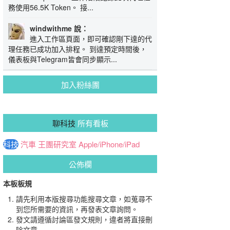
務使用56.5K Token。 接...
windwithme 說：
進入工作區頁面，即可確認剛下達的代
理任務已成功加入排程。 到達預定時間後，
儀表板與Telegram皆會同步顯示...
加入粉絲團
聊科技
所有看板
科技
汽車
王團研究室
Apple/iPhone/iPad
公佈欄
本板板規
請先利用本版搜尋功能搜尋文章，如蒐尋不
到您所需要的資訊，再發表文章詢問。
發文請遵循討論區發文規則，違者將直接刪
除文章