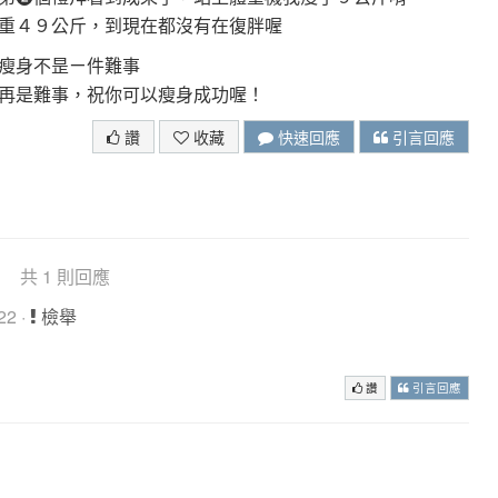
重４９公斤，到現在都沒有在復胖喔
瘦身不昰ㄧ件難事
再是難事，祝你可以瘦身成功喔！
讚
收藏
快速回應
引言回應
共 1 則回應
22 ·
檢舉
讚
引言回應