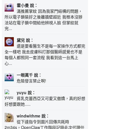
霍小曼 說：
滿推薦掌紋 因為我家門結構的問題，
所以電子鎖裝好之後離牆壁超近 我根本沒辦
法站在電子鎖中間給他辨視人臉 但掌紋就
完...
黛兒 說：
還是要看醫生不是每一家操作方式都完
全一樣吧 我去皮膚科打那個醫師感覺也不是
每個人都照同一套流程 我看到這一台馬上
心...
一眼萬千 說：
危險發言禁止啊!
yuyu 說：
貧乳克蕾西亞又可愛又傲嬌，真的好想
好想要跟她.....
windwithme 說：
從下達指令到圖片回傳共耗時
2m34s，OpenClaw工作階段記錄此次代理任