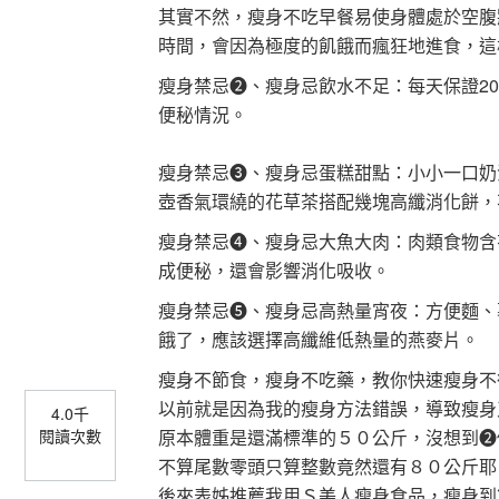
其實不然，瘦身不吃早餐易使身體處於空腹
時間，會因為極度的飢餓而瘋狂地進食，這
瘦身禁忌❷、瘦身忌飲水不足：每天保證2
便秘情況。
瘦身禁忌❸、瘦身忌蛋糕甜點：小小一口奶
壺香氣環繞的花草茶搭配幾塊高纖消化餅，
瘦身禁忌❹、瘦身忌大魚大肉：肉類食物含
成便秘，還會影響消化吸收。
瘦身禁忌❺、瘦身忌高熱量宵夜：方便麵、
餓了，應該選擇高纖維低熱量的燕麥片。
瘦身不節食，瘦身不吃藥，教你快速瘦身不
以前就是因為我的瘦身方法錯誤，導致瘦身
4.0千
原本體重是還滿標準的５０公斤，沒想到❷
閱讀次數
不算尾數零頭只算整數竟然還有８０公斤耶
後來表姊推薦我用Ｓ美人瘦身食品，瘦身到