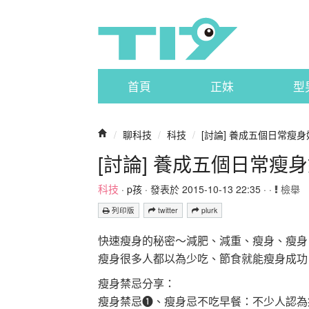
首頁
正妹
型
/
聊科技
/
科技
/
[討論] 養成五個日常瘦
[討論] 養成五個日常
科技
·
p孩
· 發表於 2015-10-13 22:35 · ·
檢舉
列印版
twitter
plurk
快速瘦身的秘密～減肥、減重、瘦身、瘦身
瘦身很多人都以為少吃、節食就能瘦身成功
瘦身禁忌分享：
瘦身禁忌❶、瘦身忌不吃早餐：不少人認為