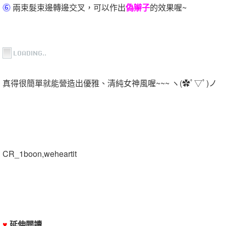
⓺
兩束髮束邊轉邊交叉，可以作出
偽辮子
的效果喔~
真得很簡單就能營造出優雅、清純女神風喔~~~ ヽ(✿ﾟ▽ﾟ)ノ
CR_1boon,weheartit
♥
延伸閱讀