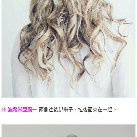
⓸
波希米亞風
~~ 兩側往後綁辮子，拉後面束在一起。