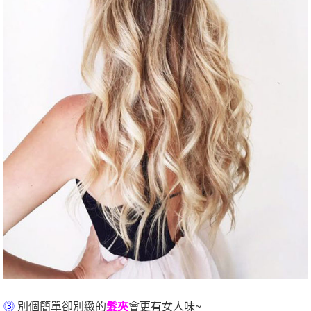
⓷
別個簡單卻別緻的
髮夾
會更有女人味~