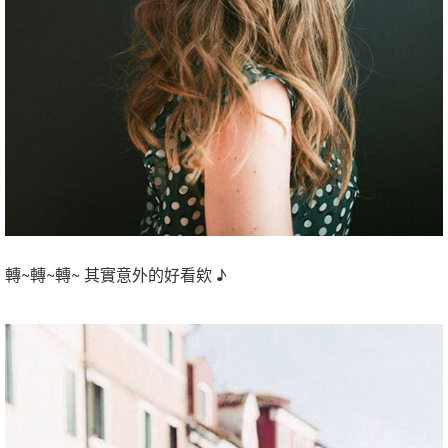
轉~轉~轉~ 其實意外的好看欸 ♪