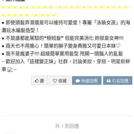
●○●○●○●○●○●○●○●○●○○●○●○●○●○●○●○●○●○●○●○●○●○
●○●○●○●○●○○●○●○●○●○
●
即使頭髮弄濕還是可以維持可愛度！專屬「泳裝女孩」的海
灘玩水編髮造型！
●
不是誰都能駕馭的❝極短髮❞ 但能完美消化 妳就是女神!!!!
●
雨天也不用擔心！簡單的辮子變身典雅又可愛日本妹♡
●
我不是瘋婆子!!!! 超級簡單實用髮型 甩開一頭腦人的亂髮
-- 歡迎加入
「這樣變正妹」
社群，討論美妝、穿搭、明星新鮮
事
--
讚
收藏
快速回應
引言回應
共 1 則回應