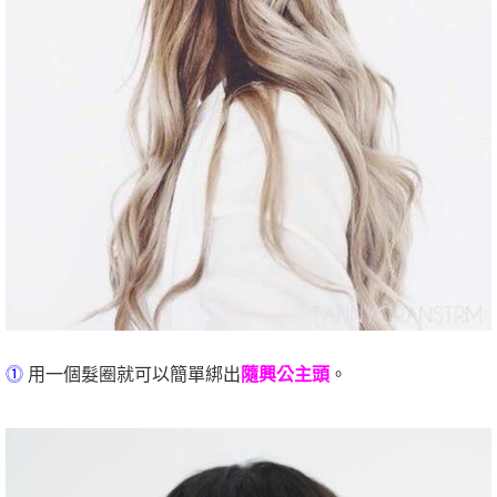
⓵
用一個髮圈就可以簡單綁出
隨興公主頭
。