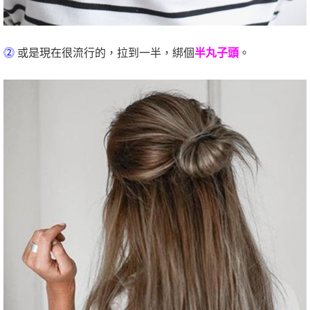
⓶
或是現在很流行的，拉到一半，綁個
半丸子頭
。