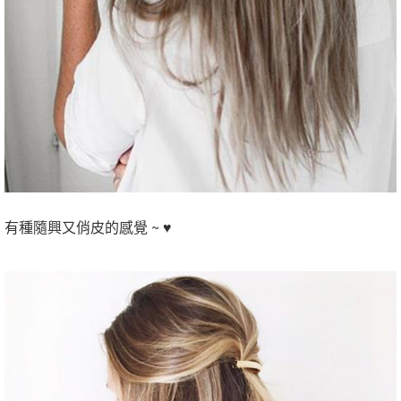
有種隨興又俏皮的感覺 ~ ♥