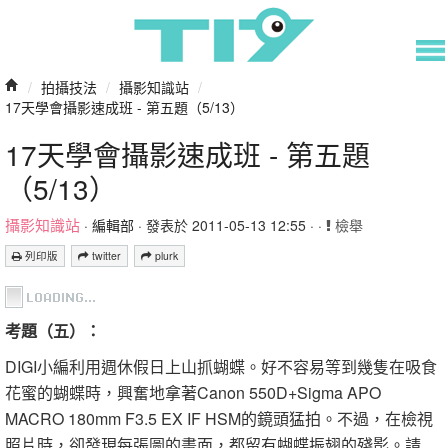
/
拍攝技法
/
攝影知識站
/
17天學會攝影速成班 - 第五題（5/13）
17天學會攝影速成班 - 第五題
（5/13）
攝影知識站
·
編輯部
· 發表於 2011-05-13 12:55 · ·
檢舉
列印版
twitter
plurk
考題（五）：
DIGI小編利用週休假日上山抓蝴蝶。好不容易等到幾隻在吸食
花蜜的蝴蝶時，興奮地拿著Canon 550D+Sigma APO
MACRO 180mm F3.5 EX IF HSM的鏡頭猛拍。不過，在檢視
照片時，卻發現每張圖的畫面，都留有蝴蝶振翅的殘影。請