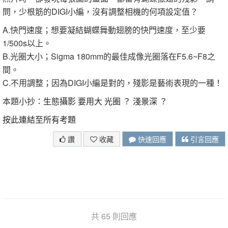
問，少根筋的DIGI小編，沒有調整相機的何項設定值？
A.快門速度；想要凝結蝴蝶舞動翅膀的快門速度，至少要
1/500s以上。
B.光圈大小；Sigma 180mm的最佳成像光圈落在F5.6~F8之
間。
C.不用調整；因為DIGI小編是對的，殘影是藝術表現的一種！
本題小抄：
生態攝影 要用大 光圈 ？ 淺景深 ？
按此連結至所有考題
讚
收藏
快速回應
引言回應
共 65 則回應