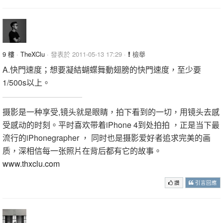
9 樓
·
TheXClu
· 發表於 2011-05-13 17:29 ·
檢舉
A.快門速度；想要凝結蝴蝶舞動翅膀的快門速度，至少要
1/500s以上。
摄影是一种享受,镜头就是眼睛，拍下看到的一切，用镜头去感
受感动的时刻。平时喜欢带着iPhone 4到处拍拍 ，正是当下最
流行的iPhonegrapher ， 同时也是摄影爱好者追求完美的画
质，深相信每一张照片在背后都有它的故事。
www.thxclu.com
讚
引言回應