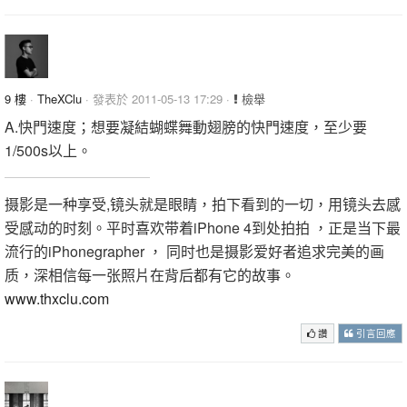
9 樓
·
TheXClu
· 發表於 2011-05-13 17:29 ·
檢舉
A.快門速度；想要凝結蝴蝶舞動翅膀的快門速度，至少要
1/500s以上。
摄影是一种享受,镜头就是眼睛，拍下看到的一切，用镜头去感
受感动的时刻。平时喜欢带着iPhone 4到处拍拍 ，正是当下最
流行的iPhonegrapher ， 同时也是摄影爱好者追求完美的画
质，深相信每一张照片在背后都有它的故事。
www.thxclu.com
讚
引言回應