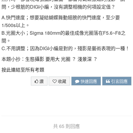
問，少根筋的DIGI小編，沒有調整相機的何項設定值？
A.快門速度；想要凝結蝴蝶舞動翅膀的快門速度，至少要
1/500s以上。
B.光圈大小；Sigma 180mm的最佳成像光圈落在F5.6~F8之
間。
C.不用調整；因為DIGI小編是對的，殘影是藝術表現的一種！
本題小抄：
生態攝影 要用大 光圈 ？ 淺景深 ？
按此連結至所有考題
讚
收藏
快速回應
引言回應
共 65 則回應