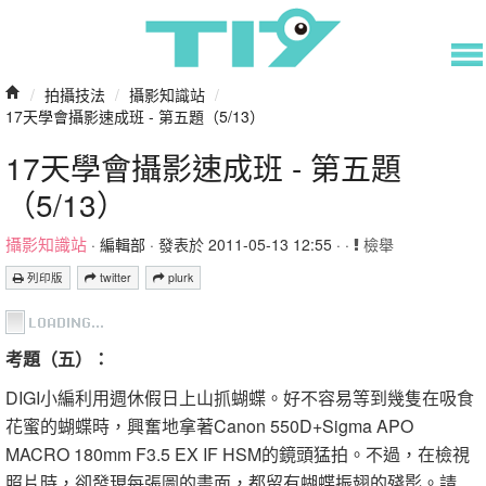
/
拍攝技法
/
攝影知識站
/
17天學會攝影速成班 - 第五題（5/13）
17天學會攝影速成班 - 第五題
（5/13）
攝影知識站
·
編輯部
· 發表於 2011-05-13 12:55 · ·
檢舉
列印版
twitter
plurk
考題（五）：
DIGI小編利用週休假日上山抓蝴蝶。好不容易等到幾隻在吸食
花蜜的蝴蝶時，興奮地拿著Canon 550D+Sigma APO
MACRO 180mm F3.5 EX IF HSM的鏡頭猛拍。不過，在檢視
照片時，卻發現每張圖的畫面，都留有蝴蝶振翅的殘影。請