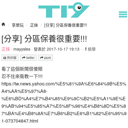
/
享樂玩
/
正妹
/
[分享] 分區保養很重要!!!
[分享] 分區保養很重要!!!
正妹
·
mayysles
· 發表於 2017-10-17 19:13 · ·
檢舉
列印版
twitter
plurk
看了這個新聞很傻眼
忍不住來衛教一下!!!!
https://tw.news.yahoo.com/%E5%81%9A%E6%84%9B%E5%
A4%AA%E5%97%A8-
%E6%BD%A4%E7%B4%85%E9%9C%B2%E5%A1%9E%E
9%AB%94%E5%85%A7%E5%8F%96%E4%B8%8D%E5%8
7%BA%E4%B8%8A%E7%B6%B2%E6%B1%82%E6%95%9
1-073704847.html