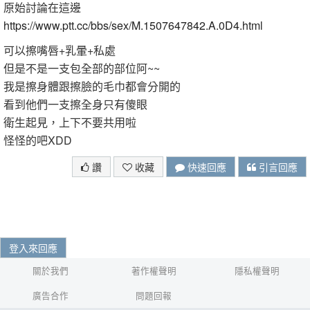
原始討論在這邊
https://www.ptt.cc/bbs/sex/M.1507647842.A.0D4.html
可以擦嘴唇+乳暈+私處
但是不是一支包全部的部位阿~~
我是擦身體跟擦臉的毛巾都會分開的
看到他們一支擦全身只有傻眼
衛生起見，上下不要共用啦
怪怪的吧XDD
讚
收藏
快速回應
引言回應
登入來回應
關於我們
著作權聲明
隱私權聲明
廣告合作
問題回報