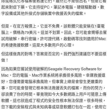
除或格式化等檔案後救援它們。雖然它不是很出名，但是它看
起來對症下藥。它支持從PC，筆記本電腦，硬碟驅動器，數
字設備或其他外接式存儲裝置中救援丟失的檔案。
但是，在官方報價上，它並不免費，該軟體只能安裝在1臺電
腦上，價格為79美元。這並不划算。因此，您可能會嚮導去嘗
試用破解，串行密鑰，許可證代碼，啟動碼等找到適用於Mac
的希捷救援軟體。這是大多數用戶的心理。
但這樣做真的對嗎？答案是否定的。我們強烈建議您不要這樣
做！
因為如果您嘗試使用破解的Seagate Recovery Software for
Mac，您的電腦、Mac作業系統將承擔很多風險。幸運救援還
好，您僅需要電腦承擔風險。但事實上總是會發生更嚴重的
事，您可能會發現它根本無法救援丟失的檔案，而你的努力，
卻浪費了你的時間。畢竟現如今大多數網路上用戶可隨意上傳
軟體，這也就造成了程式的安全性根本無法保證。很多時候，
您下載的安裝程式與未知病毒或惡意軟體打包在一起，使用它