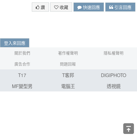
讚
收藏
快速回應
引言回應
登入來回應
關於我們
著作權聲明
隱私權聲明
廣告合作
問題回報
T17
T客邦
DIGIPHOTO
MF變型男
電腦王
透視鏡