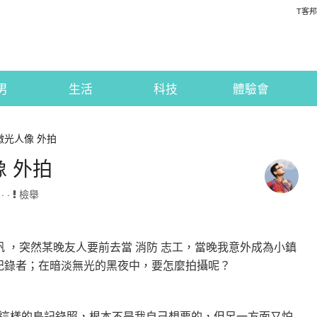
T客邦
男
生活
科技
體驗會
微光人像 外拍
 外拍
· ·
檢舉
 的 小帆 ，突然某晚友人要前去當 消防 志工，當晚我意外成為小鎮
的記錄者；在暗淡無光的黑夜中，要怎麼拍攝呢？
這樣的鳥記錄照，根本不是我自己想要的，但另一方面又怕