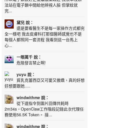
法站在電子鎖中間給他辨視人臉 但掌紋就
完...
黛兒 說：
還是要看醫生不是每一家操作方式都完
全一樣吧 我去皮膚科打那個醫師感覺也不是
每個人都照同一套流程 我看到這一台馬上
心...
一眼萬千 說：
危險發言禁止啊!
yuyu 說：
貧乳克蕾西亞又可愛又傲嬌，真的好想
好想要跟她.....
windwithme 說：
從下達指令到圖片回傳共耗時
2m34s，OpenClaw工作階段記錄此次代理任
務使用56.5K Token。 接...
windwithme 說：