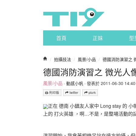
首頁
正妹
型
/
拍攝技法
/
風景/小品
/
德國消防演習之 
德國消防演習之 微光人像
風景/小品
·
動感小帆
· 發表於 2011-06-30 14:40 
列印版
twitter
plurk
正在 德南 小鎮友人家中 Long stay
上的 打火英雄 ，啊…不是，是整場活動
演習開始，我拿著相機呆站在遠方拍攝，但