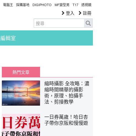
電腦王
採購基地
DIGIPHOTO
MF變型男
T17
透視鏡
登入
註冊
編輯室
熱門文章
縮時攝影 全攻略：濃
縮時間精華的攝影
術，原理、拍攝手
法、剪接教學
一日券萬歲！哈日杏
子帶你京阪和慢慢遊