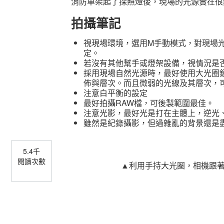
消防車架起了探照燈後，現場的光源實在很
拍攝筆記
視現場環境，選用M手動模式，對現場光
定。
若沒有其他幫手或燈架設備，視情況是
採用現場自然光源時，最好使用大光圈
佈與層次。而且微弱的光線及其層次，
注意白平衡的設定
最好拍攝RAW檔，可後製範圍最佳。
注意光影，最好光是打在主體上，逆光
雖然是紀錄攝影，但過雜亂的背景還是
5.4千
閱讀次數
▲利用手持大光圈，相機跟