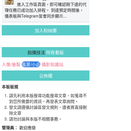
進入工作區頁面，即可確認剛下達的代
理任務已成功加入排程。 到達預定時間後，
儀表板與Telegram皆會同步顯示...
加入粉絲團
拍攝技法
所有看板
人像/後製
風景/小品
攝影知識站
公佈欄
本板板規
請先利用本版搜尋功能搜尋文章，如蒐尋不
到您所需要的資訊，再發表文章詢問。
發文請遵循討論區發文規則，違者將直接刪
除文章
請勿討論與本版不相關事務。
管理員：
歡迎應徵