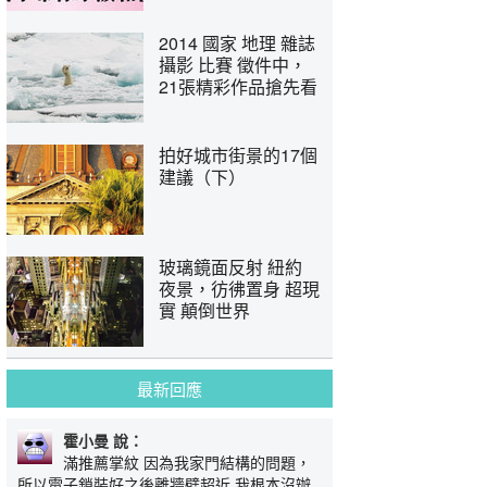
2014 國家 地理 雜誌
攝影 比賽 徵件中，
21張精彩作品搶先看
拍好城市街景的17個
建議（下）
玻璃鏡面反射 紐約
夜景，彷彿置身 超現
實 顛倒世界
最新回應
霍小曼 說：
滿推薦掌紋 因為我家門結構的問題，
所以電子鎖裝好之後離牆壁超近 我根本沒辦