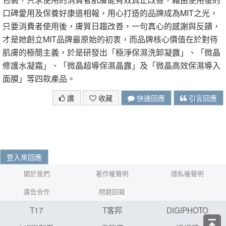
口碑愛用及保養好康道相報，用心打造的品牌成為MIT之光，
只要消費者使用後，膚質日趨改善，一句真心的感謝與反饋，
才是她創立MIT品牌最原始的初衷，而品牌核心價值在於對待
肌膚的極簡主義，於是研發出「極淨保濕洗卸凝露」、「微晶
修護水凝霜」、「微晶超導保濕晶露」及「微晶高效保濕導入
面膜」等四款產品。
讚
收藏
快速回應
引言回應
登入來回應
關於我們
著作權聲明
隱私權聲明
廣告合作
問題回報
T17
T客邦
DIGIPHOTO