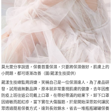
莫允雯分享說道，保養首重保濕，只要將保濕做好，肌膚上的
小問題，都可逐漸改善（圖/葳漾生技提供）
葳漾生技總監周詩婕，笑稱自己是一位保濕達人，為了產品研
發，試用過無數品牌，原本就非常重視肌膚的健康，去年因應
防疫上班往返公司戴上口罩，在帶好帶滿的結果下，卸下口罩
因過敏而起紅疹，當下實在大傷腦筋，於是開始深思如何讓民
眾透過簡易保養方式，達到長效鎖水，省去一堆瓶瓶罐罐保養