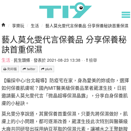
/
享樂玩
/
生活
/
藝人莫允雯代言保養品 分享保養秘訣首重保濕
藝人莫允雯代言保養品 分享保養秘
訣首重保濕
生活
·
民生頭條
· 發表於 2021-08-23 13:38 · ·
檢舉
列印版
twitter
plurk
【編採中心/台北報導】防疫宅在家，身為愛美的妳或你，選擇
如何保養肌膚呢？國內MIT醫美級保養品業者葳漾生技，日前
邀請藝人莫允雯代言「微晶超導保濕晶露」，分享自身保養肌
膚的小秘訣。
莫允雯分享說道，其實保養首重保濕，只要先將保濕做好，肌
膚上的小小問題，都可逐漸改善，葳漾生技此次特別與醫藥級
大廠共同研發出採用納豆萃取的保濕元素，讓補水之王聚麩胺