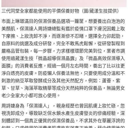
三代同堂全家都能使用的平價保養好物（圖/葳漾生技提供）
市面上琳瑯滿目的保濕保養品選項一籮筐，想要養出白泡泡的
美顏肌，保濕達人周詩婕總監有鑑於疫情口罩下膚況因戴上取
下摩擦、上妝洗卸不淨，而逐漸慘不忍睹，選擇全力卯起勁，
自原料的挑選及成分研發，完全不敢馬虎鬆懈，從研發製程到
嚴格品管包裝，每一步驟，力求樣樣環節完美到位，業者市調
使用過葳漾生技「微晶超導保濕晶露」及「微晶高效保濕導入
面膜」的消費者反應，經過一個月左右時間，養出了比以往更
淨白透亮的皮膚。防疫懶人保養法無他，只要使用成分溫和不
刺激的納豆萃取發酵成分及其他天然配方，例如：蘆薈、紫
草、甘草、海藻萃取精華等成分天然純粹的保養品，無論男女
老少全家大小都可放心使用。
周詩婕身為「保濕達人」，親身經歷也曾因肌膚上妝忙碌，忽
視洗卸成分，導致缺乏保水鎖水產生皮膚發炎的慘痛經驗，深
刻體認到一個真正優質的保濕保養品，不求其外在華麗浮誇的
包裝，只求使用的消費者肌膚能有效真正改善，藉由使用後的