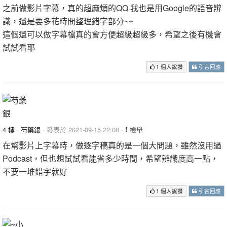
之前做影片字幕，真的超麻煩的QQ 我也是用Google的語音辨
識，還是要多花時間整理錯字部分~~
這個還可以做字幕檔真的會方便超級超級多，希望之後有機會
試試看耶
1 個人說讚
引言回應
4 樓
·
芍藥銀
· 發表於 2021-09-15 22:08 ·
檢舉
在幫影片上字幕時，做逐字稿真的是一個大問題，雖然沒用過
Podcast，但也想試試看能省多少時間，希望辨識度高一點，
不要一堆錯字就好
1 個人說讚
引言回應