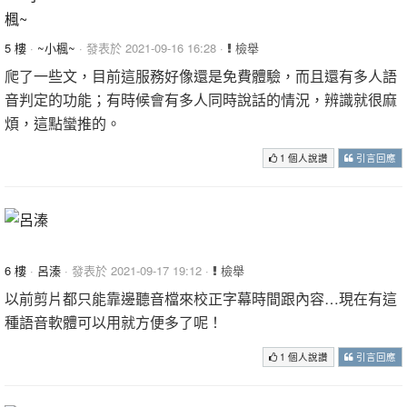
5 樓
·
~小楓~
· 發表於 2021-09-16 16:28 ·
檢舉
爬了一些文，目前這服務好像還是免費體驗，而且還有多人語
音判定的功能；有時候會有多人同時說話的情況，辨識就很麻
煩，這點蠻推的。
1 個人說讚
引言回應
6 樓
·
呂溱
· 發表於 2021-09-17 19:12 ·
檢舉
以前剪片都只能靠邊聽音檔來校正字幕時間跟內容…現在有這
種語音軟體可以用就方便多了呢！
1 個人說讚
引言回應