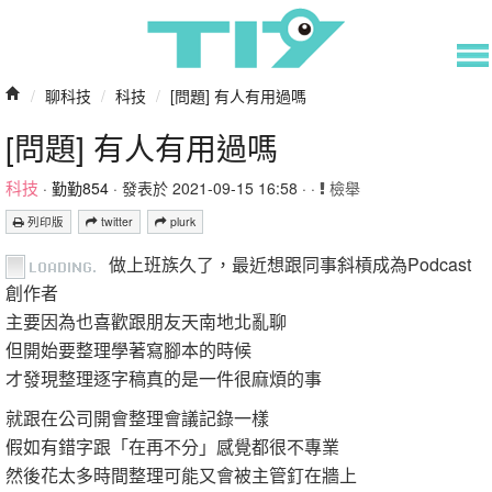
/
聊科技
/
科技
/
[問題] 有人有用過嗎
[問題] 有人有用過嗎
科技
·
勤勤854
· 發表於 2021-09-15 16:58 · ·
檢舉
列印版
twitter
plurk
做上班族久了，最近想跟同事斜槓成為Podcast
創作者
主要因為也喜歡跟朋友天南地北亂聊
但開始要整理學著寫腳本的時候
才發現整理逐字稿真的是一件很麻煩的事
就跟在公司開會整理會議記錄一樣
假如有錯字跟「在再不分」感覺都很不專業
然後花太多時間整理可能又會被主管釘在牆上