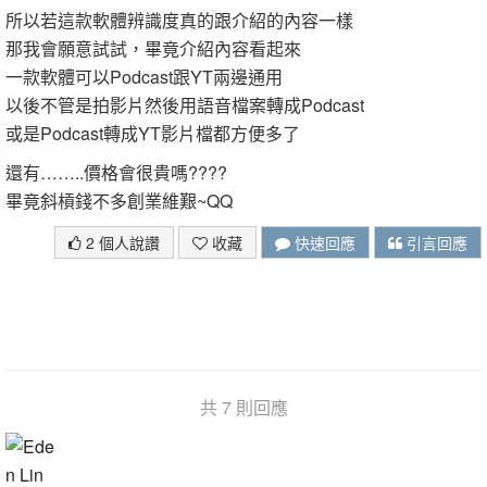
所以若這款軟體辨識度真的跟介紹的內容一樣
那我會願意試試，畢竟介紹內容看起來
一款軟體可以Podcast跟YT兩邊通用
以後不管是拍影片然後用語音檔案轉成Podcast
或是Podcast轉成YT影片檔都方便多了
還有……..價格會很貴嗎????
畢竟斜槓錢不多創業維艱~QQ
2 個人說讚
收藏
快速回應
引言回應
共 7 則回應