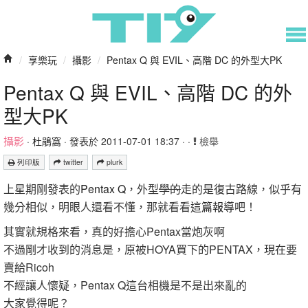
/
享樂玩
/
攝影
/
Pentax Q 與 EVIL、高階 DC 的外型大PK
Pentax Q 與 EVIL、高階 DC 的外
型大PK
攝影
·
杜鵑窩
· 發表於 2011-07-01 18:37 · ·
檢舉
列印版
twitter
plurk
上星期剛發表的
Pentax Q
，外型
學的
走的是復古路線，似乎有
幾分相似，明眼人還看不懂，那就看看
這篇報導
吧！
其實就規格來看，真的好擔心Pentax當炮灰啊
不過剛才收到的消息是，原被HOYA買下的PENTAX，現在要
賣給Ricoh
不經讓人懷疑，Pentax Q這台相機是不是出來亂的
大家覺得呢？