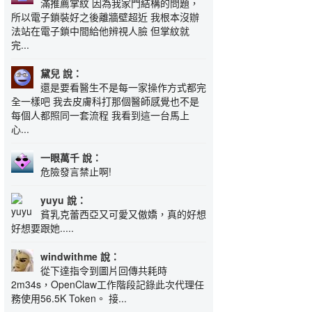
滿推薦掌紋 因為我家門結構的問題，
所以電子鎖裝好之後離牆壁超近 我根本沒辦
法站在電子鎖中間給他辨視人臉 但掌紋就
完...
黛兒 說：
還是要看醫生不是每一家操作方式都完
全一樣吧 我去皮膚科打那個醫師感覺也不是
每個人都照同一套流程 我看到這一台馬上
心...
一眼萬千 說：
危險發言禁止啊!
yuyu 說：
貧乳克蕾西亞又可愛又傲嬌，真的好想
好想要跟她.....
windwithme 說：
從下達指令到圖片回傳共耗時
2m34s，OpenClaw工作階段記錄此次代理任
務使用56.5K Token。 接...