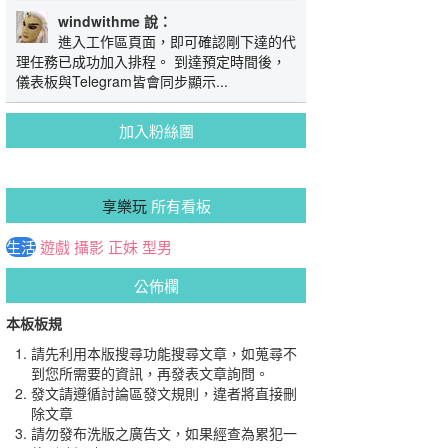
windwithme 說：
進入工作區頁面，即可確認剛下達的代
理任務已成功加入排程。 到達預定時間後，
儀表板與Telegram皆會同步顯示...
加入粉絲團
享樂玩
所有看板
生活
遊戲
攝影
正妹
型男
公佈欄
本板板規
請先利用本版搜尋功能搜尋文章，如蒐尋不
到您所需要的資訊，再發表文章詢問。
發文請遵循討論區發文規則，違者將直接刪
除文章
請勿發布洗版之廣告文，如果經查為累犯一