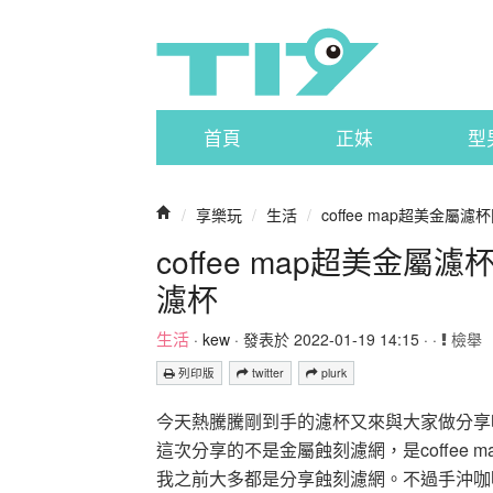
首頁
正妹
型
/
享樂玩
/
生活
/
coffee map超美金屬濾杯開
coffee map超美金屬濾
濾杯
生活
·
kew
· 發表於 2022-01-19 14:15 · ·
檢舉
列印版
twitter
plurk
今天熱騰騰剛到手的濾杯又來與大家做分享
這次分享的不是金屬蝕刻濾網，是coffee 
我之前大多都是分享蝕刻濾網。不過手沖咖