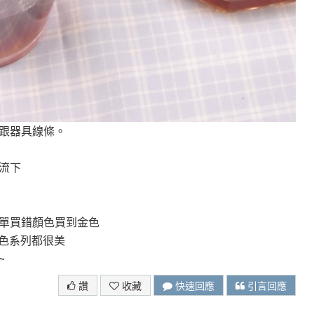
跟器具線條。
流下
單買錯顏色買到金色
金色系列都很美
~
讚
收藏
快速回應
引言回應