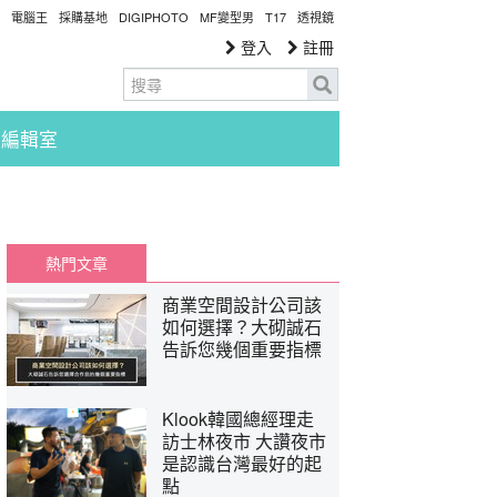
電腦王
採購基地
DIGIPHOTO
MF變型男
T17
透視鏡
登入
註冊
編輯室
熱門文章
商業空間設計公司該
如何選擇？大砌誠石
告訴您幾個重要指標
Klook韓國總經理走
訪士林夜市 大讚夜市
是認識台灣最好的起
點