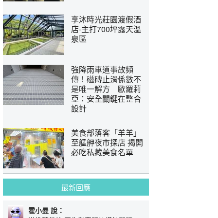
享沐時光莊園渡假酒
店-主打700坪露天溫
泉區
強降雨車道事故頻
傳！磁磚止滑係數不
是唯一解方 歐羅莉
亞：安全關鍵在整合
設計
美食部落客「羊羊」
至艋舺夜市探店 揭開
必吃私藏美食名單
最新回應
霍小曼 說：