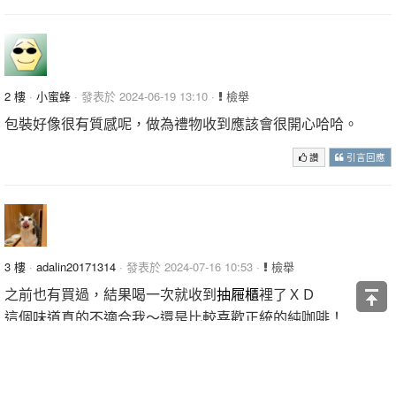
2 樓
·
小蜜蜂
· 發表於 2024-06-19 13:10 ·
檢舉
包裝好像很有質感呢，做為禮物收到應該會很開心哈哈。
讚
引言回應
3 樓
·
adalin20171314
· 發表於 2024-07-16 10:53 ·
檢舉
之前也有買過，結果喝一次就收到
抽屜櫃
裡了ＸＤ
這個味道真的不適合我～還是比較喜歡正統的純咖啡！
讚
引言回應