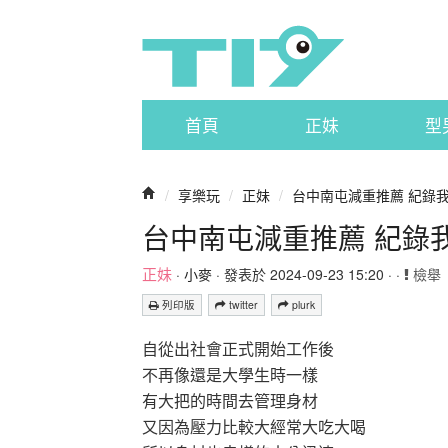
首頁
正妹
型
/
享樂玩
/
正妹
/
台中南屯減重推薦 紀錄
台中南屯減重推薦 紀錄
正妹
·
小麥
· 發表於 2024-09-23 15:20 · ·
檢舉
列印版
twitter
plurk
自從出社會正式開始工作後
不再像還是大學生時一樣
有大把的時間去管理身材
又因為壓力比較大經常大吃大喝