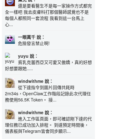
還是要看醫生不是每一家操作方式都完
全一樣吧 我去皮膚科打那個醫師感覺也不是
每個人都照同一套流程 我看到這一台馬上
心...
一眼萬千 說：
危險發言禁止啊!
yuyu 說：
貧乳克蕾西亞又可愛又傲嬌，真的好想
好想要跟她.....
windwithme 說：
從下達指令到圖片回傳共耗時
2m34s，OpenClaw工作階段記錄此次代理任
務使用56.5K Token。 接...
windwithme 說：
進入工作區頁面，即可確認剛下達的代
理任務已成功加入排程。 到達預定時間後，
儀表板與Telegram皆會同步顯示...