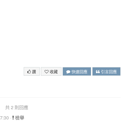
讚
收藏
快速回應
引言回應
共 2 則回應
7:30 ·
檢舉