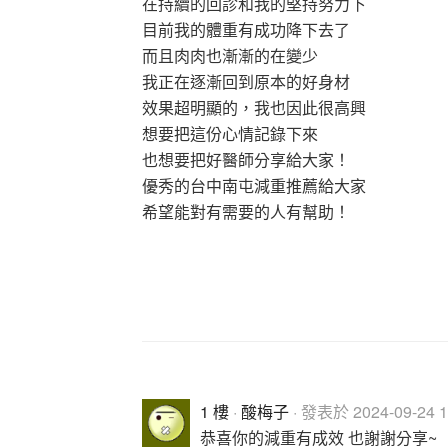
在持續的回診和我的堅持努力下
目前我的體重有成功降下去了
而且肉肉也漸漸的在變少
我正在逐漸回到原本的好身材
效果超明顯的，我也因此很高興
想要把這份心情記錄下來
也想要把好醫師分享給大家！
優秀的台中南屯減重推薦給大家
希望能對有需要的人有幫助！
1 樓
·
酸梅子
· 發表於 2024-09-24 1
恭喜你的減重有成效 也謝謝分享~