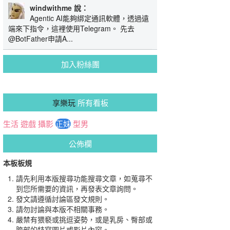
windwithme 說：
Agentic AI能夠綁定通訊軟體，透過遠
端來下指令，這裡使用Telegram。 先去
@BotFather申請A...
加入粉絲團
享樂玩
所有看板
生活
遊戲
攝影
正妹
型男
公佈欄
本板板規
請先利用本版搜尋功能搜尋文章，如蒐尋不
到您所需要的資訊，再發表文章詢問。
發文請遵循討論區發文規則。
請勿討論與本版不相關事務。
嚴禁有猥褻或挑逗姿勢，或是乳房、臀部或
胯部的特寫圖片或影片內容。