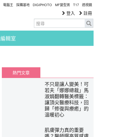
電腦王
採購基地
DIGIPHOTO
MF變型男
T17
透視鏡
登入
註冊
編輯室
熱門文章
不只是讓人變美！可
若夫「娜娜總裁」馬
淑娟翻轉醫美標籤：
讓頂尖醫療科技，回
歸「修復與療癒」的
溫暖初心
肌膚彈力真的重要
嗎？醫師曝高質感膚