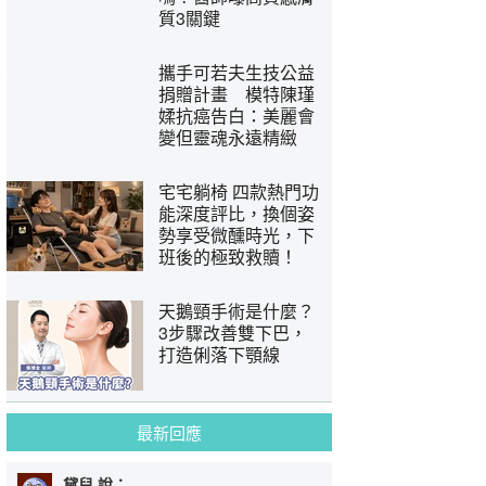
質3關鍵
攜手可若夫生技公益
捐贈計畫 模特陳瑾
媃抗癌告白：美麗會
變但靈魂永遠精緻
宅宅躺椅 四款熱門功
能深度評比，換個姿
勢享受微醺時光，下
班後的極致救贖！
天鵝頸手術是什麼？
3步驟改善雙下巴，
打造俐落下顎線
最新回應
黛兒 說：