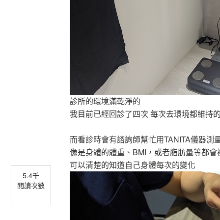
診所的環境滿乾淨的
我目前已經回診了四次 每次去環境都維持
而看診時會有諮詢師幫忙用TANITA儀器測
像是身體的體重、BMI，或者脂肪量等都會
可以清楚的知道自己身體每次的變化
5.4千
閱讀次數