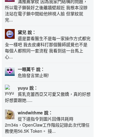
滿推薦掌紋 因為我家門結構的問題，
所以電子鎖裝好之後離牆壁超近 我根本沒辦
法站在電子鎖中間給他辨視人臉 但掌紋就
完...
黛兒 說：
還是要看醫生不是每一家操作方式都完
全一樣吧 我去皮膚科打那個醫師感覺也不是
每個人都照同一套流程 我看到這一台馬上
心...
一眼萬千 說：
危險發言禁止啊!
yuyu 說：
貧乳克蕾西亞又可愛又傲嬌，真的好想
好想要跟她.....
windwithme 說：
從下達指令到圖片回傳共耗時
2m34s，OpenClaw工作階段記錄此次代理任
務使用56.5K Token。 接...