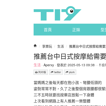
首頁
正妹
型
/
享樂玩
/
生活
/
推薦台中日式按摩給需要
推薦台中日式按摩給需
生活
·
Aperxy
· 發表於 2025-05-13 09:38 · ·
檢
列印版
twitter
plurk
當媽媽之後每天都在抱小孩、彎腰低頭的
姿勢常常不對，久了之後整個背跟腰都很緊
三不五時就要找按摩店放鬆一下身體
上次看到網路上有人推薦一樂整體