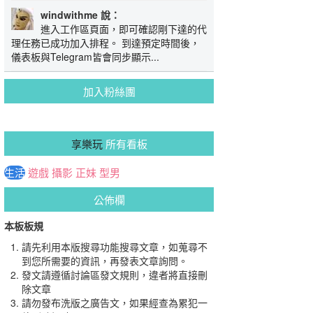
windwithme 說：
進入工作區頁面，即可確認剛下達的代
理任務已成功加入排程。 到達預定時間後，
儀表板與Telegram皆會同步顯示...
加入粉絲團
享樂玩
所有看板
生活
遊戲
攝影
正妹
型男
公佈欄
本板板規
請先利用本版搜尋功能搜尋文章，如蒐尋不
到您所需要的資訊，再發表文章詢問。
發文請遵循討論區發文規則，違者將直接刪
除文章
請勿發布洗版之廣告文，如果經查為累犯一