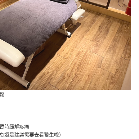
鬆
暫時緩解疼痛
息還是建議需要去看醫生啦）