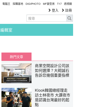
電腦王
採購基地
DIGIPHOTO
MF變型男
T17
透視鏡
登入
註冊
編輯室
熱門文章
商業空間設計公司該
如何選擇？大砌誠石
告訴您幾個重要指標
Klook韓國總經理走
訪士林夜市 大讚夜市
是認識台灣最好的起
點