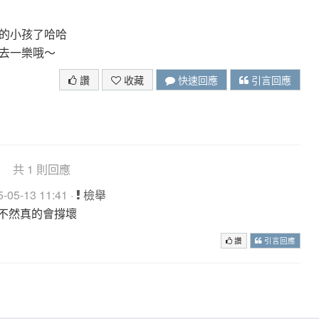
的小孩了哈哈
去一樂哦～
讚
收藏
快速回應
引言回應
共 1 則回應
05-13 11:41 ·
檢舉
不然真的會撐壞
讚
引言回應