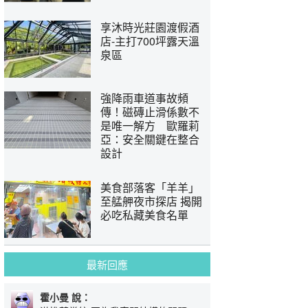
享沐時光莊園渡假酒
店-主打700坪露天溫
泉區
強降雨車道事故頻
傳！磁磚止滑係數不
是唯一解方 歐羅莉
亞：安全關鍵在整合
設計
美食部落客「羊羊」
至艋舺夜市探店 揭開
必吃私藏美食名單
最新回應
霍小曼 說：