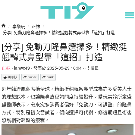
/
享樂玩
/
正妹
/
[分享] 免動刀隆鼻選擇多！精緻挺翹韓式鼻型靠「這招」打造
[分享] 免動刀隆鼻選擇多！精緻挺
翹韓式鼻型靠「這招」打造
正妹
·
lanwc49
· 發表於 2025-05-29 16:04 · ·
檢舉
列印版
twitter
plurk
近年韓流風潮席捲全球，精緻挺翹韓系鼻型成為許多愛美人士
的理想範本，也讓隆鼻療程詢問度持續攀升。愛玩美診所童盛
麒醫師表示，愈來愈多消費者偏好「免動刀、可調整」的隆鼻
方式，特別是初次嘗試者，傾向選擇可代謝、修復期短且術後
照護相對輕鬆的療程。