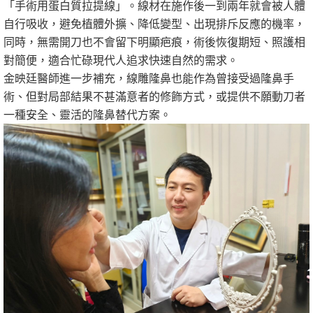
「手術用蛋白質拉提線」。線材在施作後一到兩年就會被人體
自行吸收，避免植體外擴、降低變型、出現排斥反應的機率，
同時，無需開刀也不會留下明顯疤痕，術後恢復期短、照護相
對簡便，適合忙碌現代人追求快速自然的需求。
金映廷醫師進一步補充，線雕隆鼻也能作為曾接受過隆鼻手
術、但對局部結果不甚滿意者的修飾方式，或提供不願動刀者
一種安全、靈活的隆鼻替代方案。