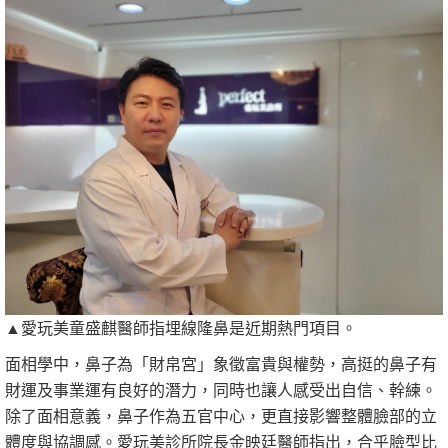
▲愛玩美童盛麒醫師指埋線隆鼻是近期熱門項目。
面相學中，鼻子為「財帛宮」象徵富貴與權勢，高挺的鼻子有
財運及事業運有良好的潛力，同時也讓人感受出自信、幹練。
除了面相意義，鼻子作為五官中心，更直接影響整體臉部的立
體度與協調感。愛玩美診所院長金映廷醫師指出，合乎臉型比