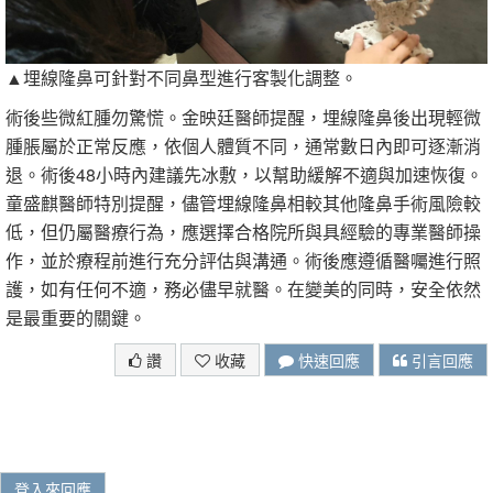
▲埋線隆鼻可針對不同鼻型進行客製化調整。
術後些微紅腫勿驚慌。金映廷醫師提醒，埋線隆鼻後出現輕微
腫脹屬於正常反應，依個人體質不同，通常數日內即可逐漸消
退。術後48小時內建議先冰敷，以幫助緩解不適與加速恢復。
童盛麒醫師特別提醒，儘管埋線隆鼻相較其他隆鼻手術風險較
低，但仍屬醫療行為，應選擇合格院所與具經驗的專業醫師操
作，並於療程前進行充分評估與溝通。術後應遵循醫囑進行照
護，如有任何不適，務必儘早就醫。在變美的同時，安全依然
是最重要的關鍵。
讚
收藏
快速回應
引言回應
登入來回應