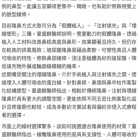
例的鼻型，能讓五官顯得更集中、精緻，也有助於修飾視覺上
的臉型線條。
目前隆鼻方式大致可分為「假體植入」、「注射填充」與「埋
線塑形」三種。童盛麒醫師說明，需要動刀的假體隆鼻，透過
植入人工材料改善鼻樑高度與鼻形，效果顯著且持久，但仍存
在較高的排異風險；玻尿酸隆鼻是藉由柔軟、可塑性高且人體
可吸收的特性，修飾鼻部線條，須注意植體為好的玻尿酸，降
低填充物外擴或輪廓線模糊的機率。
近期備受關注的埋線隆鼻，介於手術植入與注射填充之間，透
過埋入人體可吸收的蛋白線，針對鼻樑、鼻頭與鼻中柱作客製
化結構塑型。童盛麒醫師指出，相較於傳統隆鼻，注射與埋線
隆鼻於具有更大的調整空間，更能依照不同五官比例客製化設
計且修復期也較短，成為多數初次嘗試者與偏好非侵入式療程
者的選擇。
市面上的線材選擇繁多，該如何挑選適合隆鼻使用的材質？童
盛麒醫師指出，線雕隆鼻使用的是具有支撐性、人體可吸收的