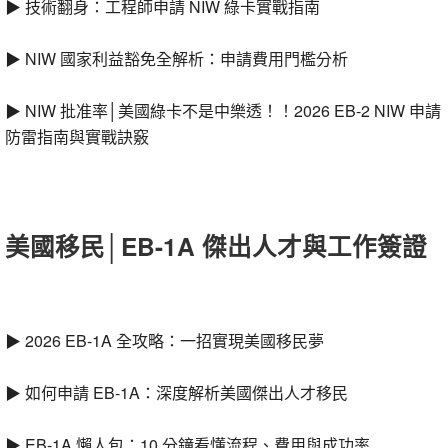
▶ 技術翻身：工程師申請 NIW 綠卡實戰指南
▶ NIW 國家利益豁免全解析：申請費用門檻分析
▶ NIW 批准率│美國綠卡不是中樂透！！2026 EB-2 NIW 申請
防雷指南與實戰訣竅
美國移民│EB-1A 傑出人才與工作簽證
▶ 2026 EB-1A 全攻略：一招實現美國移民夢
▶ 如何申請 EB-1A：深度解析美國傑出人才移民
▶ EB-1A 懶人包：10 分鐘看懂流程、費用與成功率