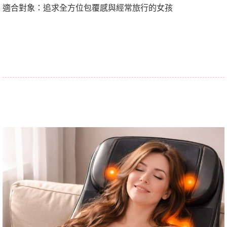
適合對象：追求全方位包覆感與經常旅行的女孩