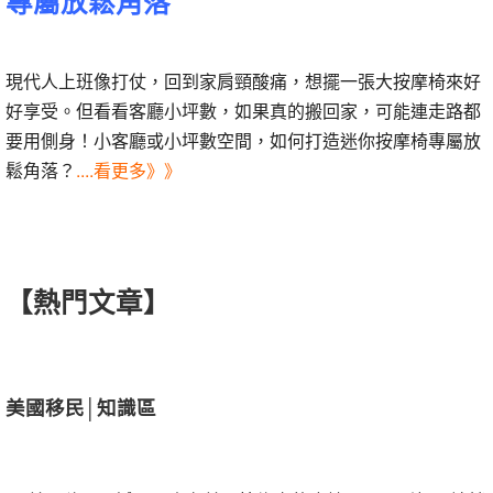
專屬放鬆角落
現代人上班像打仗，回到家肩頸酸痛，想擺一張大按摩椅來好
好享受。但看看客廳小坪數，如果真的搬回家，可能連走路都
要用側身！小客廳或小坪數空間，如何打造迷你按摩椅專屬放
鬆角落？
....看更多》》
【熱門文章】
美國移民│知識區