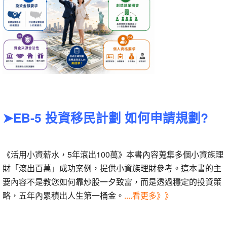
➤EB-5 投資移民計劃 如何申請規劃?
《活用小資薪水，5年滾出100萬》本書內容蒐集多個小資族理
財「滾出百萬」成功案例，提供小資族理財參考。這本書的主
要內容不是教您如何靠炒股一夕致富，而是透過穩定的投資策
略，五年內累積出人生第一桶金。
....看更多》》