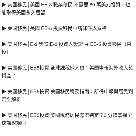
▶ 美國移民│美國 EB-3 職業移民:不需要 80 萬美元投資，也
能取得美國永久居留
▶ 美國移民│美國 EB-5 投資移民申請條件與資格
▶ 美國移民│E-2 簽證:E-2 投資人簽證 → EB-5 投資移民（直
投）
▶ 美國移民│EB5投資:全球課稅懶人包：美國申報海外收入與
資產？
▶ 美國移民│EB5投資:美國移民稅務指南：所得申報與居民判
定全解析
▶ 美國移民│EB5投資:美國稅務居民怎麼判定？3 分鐘掌握全
球課稅規則