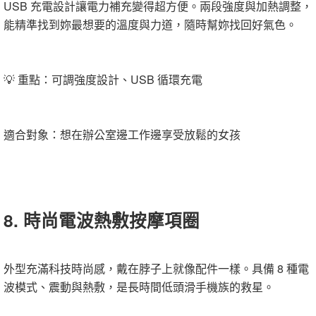
USB 充電設計讓電力補充變得超方便。兩段強度與加熱調整，
能精準找到妳最想要的溫度與力道，隨時幫妳找回好氣色。
💡 重點：可調強度設計、USB 循環充電
適合對象：想在辦公室邊工作邊享受放鬆的女孩
8. 時尚電波熱敷按摩項圈
外型充滿科技時尚感，戴在脖子上就像配件一樣。具備 8 種電
波模式、震動與熱敷，是長時間低頭滑手機族的救星。