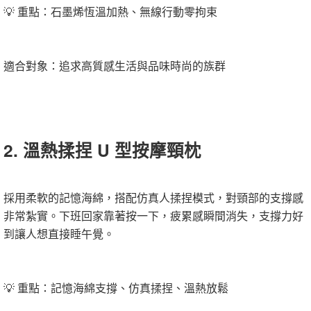
💡 重點：石墨烯恆溫加熱、無線行動零拘束
適合對象：追求高質感生活與品味時尚的族群
2. 溫熱揉捏 U 型按摩頸枕
採用柔軟的記憶海綿，搭配仿真人揉捏模式，對頸部的支撐感
非常紮實。下班回家靠著按一下，疲累感瞬間消失，支撐力好
到讓人想直接睡午覺。
💡 重點：記憶海綿支撐、仿真揉捏、溫熱放鬆