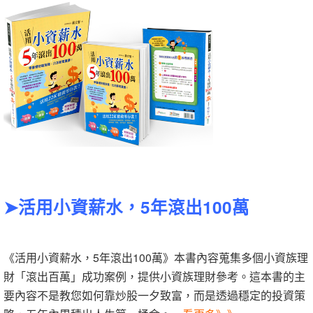
➤活用小資薪水，5年滾出100萬
《活用小資薪水，5年滾出100萬》本書內容蒐集多個小資族理
財「滾出百萬」成功案例，提供小資族理財參考。這本書的主
要內容不是教您如何靠炒股一夕致富，而是透過穩定的投資策