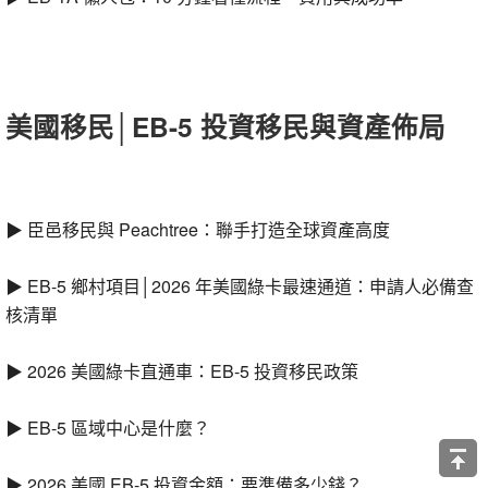
美國移民│EB-5 投資移民與資產佈局
▶ 臣邑移民與 Peachtree：聯手打造全球資產高度
▶ EB-5 鄉村項目│2026 年美國綠卡最速通道：申請人必備查
核清單
▶ 2026 美國綠卡直通車：EB-5 投資移民政策
▶ EB-5 區域中心是什麼？
▶ 2026 美國 EB-5 投資金額：要準備多少錢？