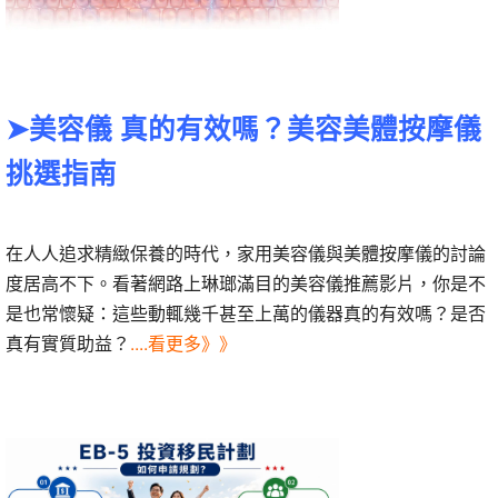
➤美容儀 真的有效嗎？美容美體按摩儀
挑選指南
在人人追求精緻保養的時代，家用美容儀與美體按摩儀的討論
度居高不下。看著網路上琳瑯滿目的美容儀推薦影片，你是不
是也常懷疑：這些動輒幾千甚至上萬的儀器真的有效嗎？是否
真有實質助益？
....看更多》》