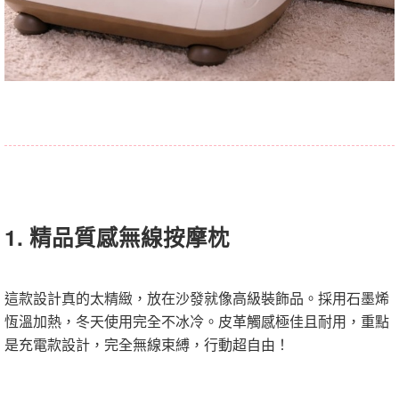
1. 精品質感無線按摩枕
這款設計真的太精緻，放在沙發就像高級裝飾品。採用石墨烯
恆溫加熱，冬天使用完全不冰冷。皮革觸感極佳且耐用，重點
是充電款設計，完全無線束縛，行動超自由！