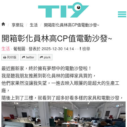
/
享樂玩
/
生活
/
開箱彰化員林高CP值電動沙發~
開箱彰化員林高CP值電動沙發~
生活
·
葡萄圓
· 發表於 2025-12-30 14:14 · ·
檢舉
列印版
twitter
plurk
最近搬新家，終於擁有夢想中的電動沙發啦！
我是聽我朋友推薦到彰化員林的國樺家具買的，
他們家果然沒讓我失望，一進去映入眼簾的是超大的生產工
廠，
隨後上到了三樓，就看到了超多好看多樣的家具和電動沙發，