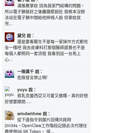
滿推薦掌紋 因為我家門結構的問題，
所以電子鎖裝好之後離牆壁超近 我根本沒辦
法站在電子鎖中間給他辨視人臉 但掌紋就
完...
黛兒 說：
還是要看醫生不是每一家操作方式都完
全一樣吧 我去皮膚科打那個醫師感覺也不是
每個人都照同一套流程 我看到這一台馬上
心...
一眼萬千 說：
危險發言禁止啊!
yuyu 說：
貧乳克蕾西亞又可愛又傲嬌，真的好想
好想要跟她.....
windwithme 說：
從下達指令到圖片回傳共耗時
2m34s，OpenClaw工作階段記錄此次代理任
務使用56.5K Token。 接...