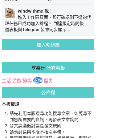
windwithme 說：
進入工作區頁面，即可確認剛下達的代
理任務已成功加入排程。 到達預定時間後，
儀表板與Telegram皆會同步顯示...
加入粉絲團
享樂玩
所有看板
生活
遊戲
攝影
正妹
型男
公佈欄
本板板規
請先利用本版搜尋功能搜尋文章，如蒐尋不
到您所需要的資訊，再發表文章詢問。
發文請遵循討論區發文規則。
請勿討論與本版不相關事務。
嚴禁有猥褻或挑逗姿勢，或是乳房、臀部或