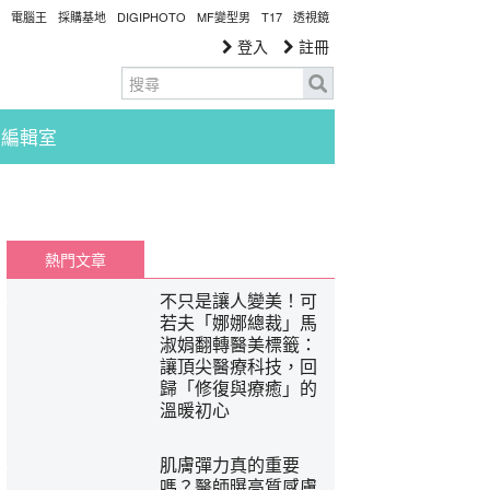
電腦王
採購基地
DIGIPHOTO
MF變型男
T17
透視鏡
登入
註冊
編輯室
熱門文章
不只是讓人變美！可
若夫「娜娜總裁」馬
淑娟翻轉醫美標籤：
讓頂尖醫療科技，回
歸「修復與療癒」的
溫暖初心
肌膚彈力真的重要
嗎？醫師曝高質感膚