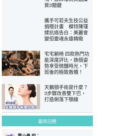
質3關鍵
攜手可若夫生技公益
捐贈計畫 模特陳瑾
媃抗癌告白：美麗會
變但靈魂永遠精緻
宅宅躺椅 四款熱門功
能深度評比，換個姿
勢享受微醺時光，下
班後的極致救贖！
天鵝頸手術是什麼？
3步驟改善雙下巴，
打造俐落下顎線
最新回應
霍小曼 說：