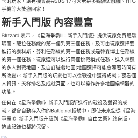
卡的玩家，還有機會將ASUS 17吋大螢幕多媒體遊戲機、HTC
手機等大獎搬回家！
新手入門版 內容豐富
Blizzard 表示，《星海爭霸II：新手入門版》提供玩家免費體驗
瑪而‧薩拉任務線的第一個到第三個任務，及可由玩家選擇要
進行的泰科斯‧芬利任務線的第一個任務或是韓森博士任務線
的第一個任務。玩家還可以進行兩個挑戰模式任務、進入精選
的多人對戰地圖、及自訂遊戲地圖(地圖選擇可能會隨著時間有
所改變)。新手入門版的玩家也可以從戰役中獲得成就；觀看個
人資訊、天梯排名及成就頁面，也可以操作許多地圖編輯器的
功能。
任何在《星海爭霸II》新手入門版所進行的戰役及獲得的成
就，都會自動存入你的Battle.net帳號中，即使未來您從《星海
爭霸II》新手入門版升級到《星海爭霸II: 自由之翼》終身版，
這些紀錄也都將保留。