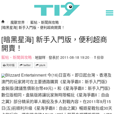
/
魔獸世界
/
藍帖、新聞與攻略
/
[暗黑星海] 新手入門版，便利超商開賣！
[暗黑星海] 新手入門版，便利超商
開賣！
藍帖、新聞與攻略
·
地獄咩
· 發表於 2011-08-18 19:20 · ·
檢舉
列印版
twitter
plurk
Blizzard Entertainment 今(16)日宣布，即日起台灣、香港及
澳門的玩家將可在主要通路購買《星海爭霸II：新手入門版》
盒裝版(建議售價新台幣49元)。和《星海爭霸II：新手入門版》
數位版相同，盒裝版將讓玩家無時限暢玩《星海爭霸II：自由
之翼》部分精采的單人戰役及多人對戰內容。在2011年9月15
日(五)前順利升級《星海爭霸II：自由之翼》暢遊星戰包或30天