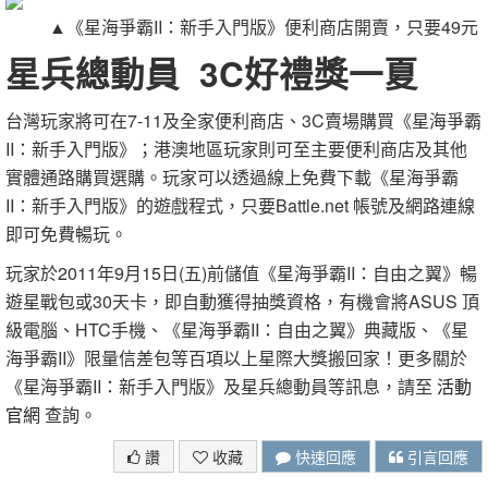
▲《星海爭霸II：新手入門版》便利商店開賣，只要49元
星兵總動員 3C好禮獎一夏
台灣玩家將可在7-11及全家便利商店、3C賣場購買《星海爭霸
II：新手入門版》；港澳地區玩家則可至主要便利商店及其他
實體通路購買選購。玩家可以透過線上免費下載《星海爭霸
II：新手入門版》的遊戲程式，只要Battle.net 帳號及網路連線
即可免費暢玩。
玩家於2011年9月15日(五)前儲值《星海爭霸II：自由之翼》暢
遊星戰包或30天卡，即自動獲得抽獎資格，有機會將ASUS 頂
級電腦、HTC手機、《星海爭霸II：自由之翼》典藏版、《星
海爭霸II》限量信差包等百項以上星際大獎搬回家！更多關於
《星海爭霸II：新手入門版》及星兵總動員等訊息，請至
活動
官網
查詢。
讚
收藏
快速回應
引言回應