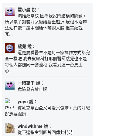
霍小曼 說：
滿推薦掌紋 因為我家門結構的問題，
所以電子鎖裝好之後離牆壁超近 我根本沒辦
法站在電子鎖中間給他辨視人臉 但掌紋就
完...
黛兒 說：
還是要看醫生不是每一家操作方式都完
全一樣吧 我去皮膚科打那個醫師感覺也不是
每個人都照同一套流程 我看到這一台馬上
心...
一眼萬千 說：
危險發言禁止啊!
yuyu 說：
貧乳克蕾西亞又可愛又傲嬌，真的好想
好想要跟她.....
windwithme 說：
從下達指令到圖片回傳共耗時