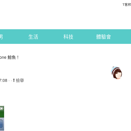
T客邦
男
生活
科技
體驗會
one 鯨魚！
:08 · ·
檢舉