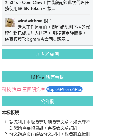
2m34s，OpenClaw工作階段記錄此次代理任
務使用56.5K Token。 接...
windwithme 說：
進入工作區頁面，即可確認剛下達的代
理任務已成功加入排程。 到達預定時間後，
儀表板與Telegram皆會同步顯示...
加入粉絲團
聊科技
所有看板
科技
汽車
王團研究室
Apple/iPhone/iPad
公佈欄
本板板規
請先利用本版搜尋功能搜尋文章，如蒐尋不
到您所需要的資訊，再發表文章詢問。
發文請遵循討論區發文規則，違者將直接刪