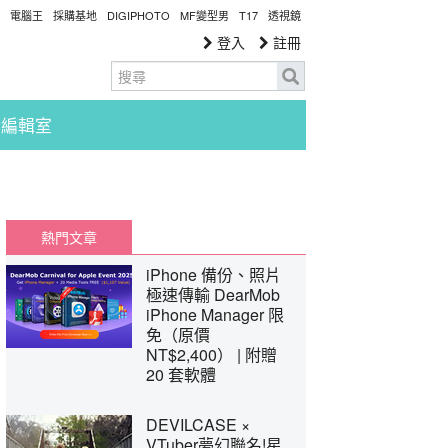
電腦王
採購基地
DIGIPHOTO
MF變型男
T17
透視鏡
登入
註冊
編輯室
熱門文章
iPhone 備份、照片
極速傳輸 DearMob
iPhone Manager 限
免（原價
NT$2,400） | 附贈
20 套軟體
DEVILCASE ×
VTuber夢幻聯名!星