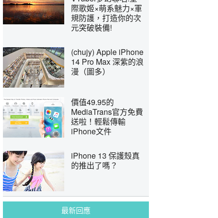
際歌姬×萌系魅力×軍
規防護，打造你的次
元突破裝備!
(chujy) Apple iPhone
14 Pro Max 深紫的浪
漫（圖多）
價值49.95的
MediaTrans官方免費
送啦！輕鬆傳輸
iPhone文件
iPhone 13 保護殼真
的推出了嗎？
最新回應