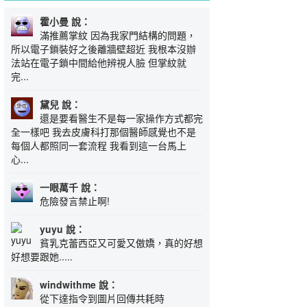
霍小曼 說：
滿推薦掌紋 因為我家門結構的問題，
所以電子鎖裝好之後離牆壁超近 我根本沒辦
法站在電子鎖中間給他辨視人臉 但掌紋就
完...
黛兒 說：
還是要看醫生不是每一家操作方式都完
全一樣吧 我去皮膚科打那個醫師感覺也不是
每個人都照同一套流程 我看到這一台馬上
心...
一眼萬千 說：
危險發言禁止啊!
yuyu 說：
貧乳克蕾西亞又可愛又傲嬌，真的好想
好想要跟她.....
windwithme 說：
從下達指令到圖片回傳共耗時