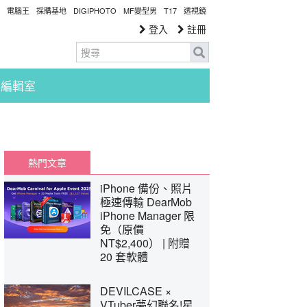
電腦王
採購基地
DIGIPHOTO
MF變型男
T17
透視鏡
登入
註冊
編輯室
熱門文章
iPhone 備份、照片
極速傳輸 DearMob
iPhone Manager 限
免（原價
NT$2,400） | 附贈
20 套軟體
DEVILCASE ×
VTuber夢幻聯名!星