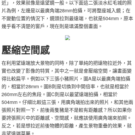
近」，效果就像是遠望鏡一般。以下面這二張淡水紅毛城的照
片為例，左邊是以最廣角端28mm拍攝，可將整座城入鏡；在
不變動位置的情況下，鏡頭拉到最遠端，也就是504mm，原本
幾乎看不清楚的窗戶，現在則是填滿整個畫面。
壓縮空間感
在利用望遠端放大景物的同時，除了單純的把遠物拉近外，其
實也改變了影像的特質，其中之一就是會壓縮空間，讓畫面變
得比較扁平。例如以下三張小豬照片，圖A是以最廣角端拍攝
的，相當於28mm。圖B則是切換到中間倍率，也就是相當於
260mm左右的焦段。圖C則是以最望遠端拍攝，相當於
504mm。仔細比較這三張，用廣角端拍出來的照片，和其他兩
張照片對照一下，前後兩隻豬是不是較有距離感？所以如果你
要誇張照片中的距離感、空間感，就應該使用廣角端來拍照。
反之，若是想拉近前後物體的距離，產生景物重疊的效果，就
非望遠端莫屬。