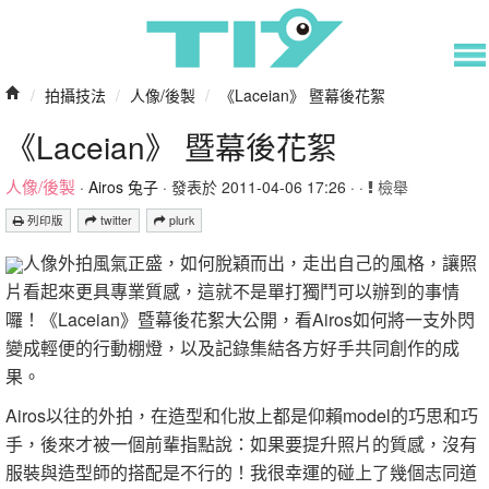
/
拍攝技法
/
人像/後製
/
《Laceian》 暨幕後花絮
《Laceian》 暨幕後花絮
人像/後製
·
Airos 兔子
· 發表於 2011-04-06 17:26 · ·
檢舉
列印版
twitter
plurk
人像外拍風氣正盛，如何脫穎而出，走出自己的風格，讓照
片看起來更具專業質感，這就不是單打獨鬥可以辦到的事情
囉！《Laceian》暨幕後花絮大公開，看Airos如何將一支外閃
變成輕便的行動棚燈，以及記錄集結各方好手共同創作的成
果。
Airos以往的外拍，在造型和化妝上都是仰賴model的巧思和巧
手，後來才被一個前輩指點說：如果要提升照片的質感，沒有
服裝與造型師的搭配是不行的！我很幸運的碰上了幾個志同道