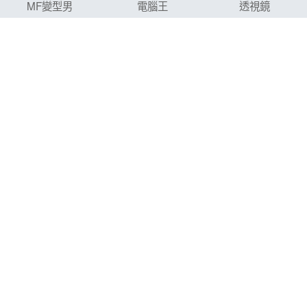
MF變型男
電腦王
透視鏡