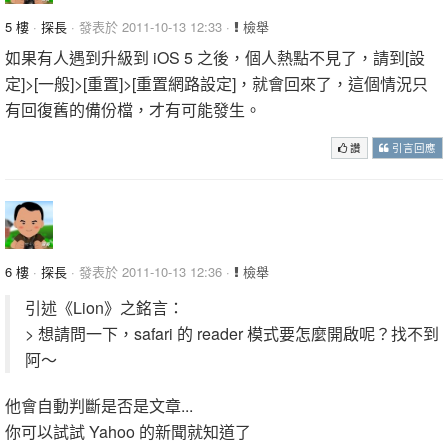
5 樓
·
探長
· 發表於 2011-10-13 12:33 ·
檢舉
如果有人遇到升級到 iOS 5 之後，個人熱點不見了，請到[設
定]>[一般]>[重置]>[重置網路設定]，就會回來了，這個情況只
有回復舊的備份檔，才有可能發生。
讚
引言回應
6 樓
·
探長
· 發表於 2011-10-13 12:36 ·
檢舉
引述《Lion》之銘言：
> 想請問一下，safari 的 reader 模式要怎麼開啟呢？找不到
阿～
他會自動判斷是否是文章...
你可以試試 Yahoo 的新聞就知道了