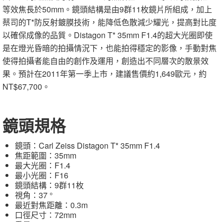
等效焦長於50mm。鏡頭結構是由9群11枚鏡片所組成，加上
蔡司的T*防反射鍍膜技術，能降低色散減少耀光，提高對比度
以確保成像的品質。Distagon T* 35mm F1.4的超大光圈即使
是在燈光昏暗的拍攝情況下，也能拍得穩定的影像，手動對焦
使得拍攝者能自由的創作及運用，創造出不同層次的散景效
果。預計在2011年第一季上市，建議售價約1,649歐元，約
NT$67,700。
鏡頭規格
鏡頭：Carl Zeiss Distagon T* 35mm F1.4
焦距範圍：35mm
最大光圈：F1.4
最小光圈：F16
鏡頭結構：9群11枚
視角：37 °
最近對焦距離：0.3m
口徑尺寸：72mm