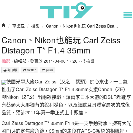
/
享樂玩
/
攝影
/
Canon、Nikon也能玩 Carl Zeiss Dist...
Canon、Nikon也能玩 Carl Zeiss
Distagon T* F1.4 35mm
攝影
·
編輯部
· 發表於 2011-04-06 17:26 · ·
檢舉
列印版
twitter
plurk
德國光學大廠Carl Zeiss（又名：蔡頭）佛心來也，一口氣
推出了Carl Zeiss Distagon T* F1.4 35mm支援Canon（ZE）
與Nikon（ZF.2）出兩款接環。讓兩家日本大廠的DSLR都能享
有蔡頭大大那獨有的銳利發色、以及細膩且具豐富層次的成像
品質，預計2011年第一季正式上市販售。
Carl Zeiss Distagon T* 35mm F1.4是一支手動對焦、擁有大光
圈F1.4的定焦廣角鏡，35mm的焦段在APS-C系統的相機裡，