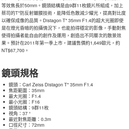
等效焦長於50mm。鏡頭結構是由9群11枚鏡片所組成，加上
蔡司的T*防反射鍍膜技術，能降低色散減少耀光，提高對比度
以確保成像的品質。Distagon T* 35mm F1.4的超大光圈即使
是在燈光昏暗的拍攝情況下，也能拍得穩定的影像，手動對焦
使得拍攝者能自由的創作及運用，創造出不同層次的散景效
果。預計在2011年第一季上市，建議售價約1,649歐元，約
NT$67,700。
鏡頭規格
鏡頭：Carl Zeiss Distagon T* 35mm F1.4
焦距範圍：35mm
最大光圈：F1.4
最小光圈：F16
鏡頭結構：9群11枚
視角：37 °
最近對焦距離：0.3m
口徑尺寸：72mm