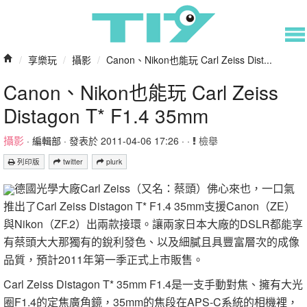
/
享樂玩
/
攝影
/
Canon、Nikon也能玩 Carl Zeiss Dist...
Canon、Nikon也能玩 Carl Zeiss
Distagon T* F1.4 35mm
攝影
·
編輯部
· 發表於 2011-04-06 17:26 · ·
檢舉
列印版
twitter
plurk
德國光學大廠Carl Zeiss（又名：蔡頭）佛心來也，一口氣
推出了Carl Zeiss Distagon T* F1.4 35mm支援Canon（ZE）
與Nikon（ZF.2）出兩款接環。讓兩家日本大廠的DSLR都能享
有蔡頭大大那獨有的銳利發色、以及細膩且具豐富層次的成像
品質，預計2011年第一季正式上市販售。
Carl Zeiss Distagon T* 35mm F1.4是一支手動對焦、擁有大光
圈F1.4的定焦廣角鏡，35mm的焦段在APS-C系統的相機裡，