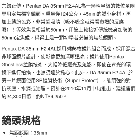
言歸正傳，Pentax DA 35mm F2.4AL為一顆輕量級的數位單眼
專用定焦標準鏡頭。重量僅124公克，45mm的嬌小身材，再
加上繽紛色彩，非常超吸睛（吸不吸金就得看市場的反應
囉）！等效焦長相當於50mm，用途上較接近傳統機身加裝的
50mm定焦鏡，稱得上是一顆初學者必備的焦段鏡頭。
Pentax DA 35mm F2.4AL採用5群6枚鏡片組合而成，採用混合
非球面鏡片設計，使影像更加清晰透亮；鏡片使用Pentax
Ghostless塗膜技術，大幅降低耀光及鬼影，即使在背光的環
鏡下進行拍攝，也無須過於擔心。此外，DA 35mm F2.4AL於
第一片鏡面使用SP鍍膜技術（Super Protect），能頑強的對
抗灰塵、水滴或油脂。預計在2010年11月中旬推出，建議售價
約24,800日幣，約NT$9,250。
鏡頭規格
焦距範圍：35mm