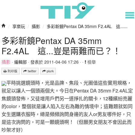
/
享樂玩
/
攝影
/
多彩新鏡Pentax DA 35mm F2.4AL 這......
多彩新鏡Pentax DA 35mm
F2.4AL 這...豈是兩難而已？！
攝影
·
編輯部
· 發表於 2011-04-06 17:26 · ·
檢舉
列印版
twitter
plurk
平時挑選鏡頭時，光是品牌、焦段、光圈值這些實用規格，
就足以讓人一個頭兩個大。今日在Pentax DA 35mm F2.4AL定
焦鏡頭發佈，又徒增用戶們另一道掙扎的關卡，12種繽紛亮麗
的color，整個就是讓人陷入左右為難的情境中；這難題就如同
女生選購衣服時，總是頻頻詢問身邊的友人or男友哪件好，只
是這次詢問的，可是一顆鏡頭啊！（但願男女朋友不會因此而
吵架才好）