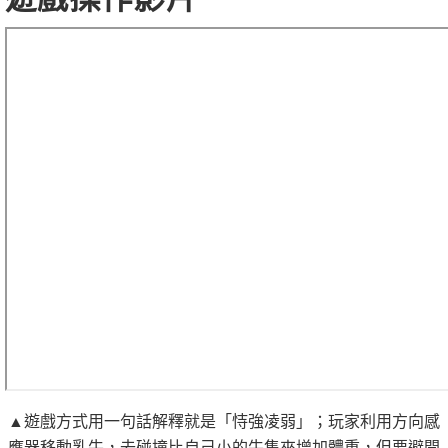
▲遊戲方式用一句話解釋就是「恃強凌弱」；玩家利用方向感
應器移動乳牛，去碰撞比自己小的牛隻來增加體重，但要避開