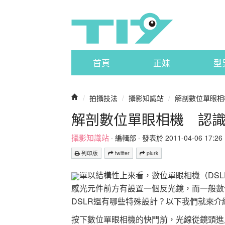
首頁
正妹
型
/
拍攝技法
/
攝影知識站
/
解剖數位單眼相
解剖數位單眼相機 認
攝影知識站
·
編輯部
· 發表於 2011-04-06 17:26 
列印版
twitter
plurk
單以結構性上來看，數位單眼相機（DS
感光元件前方有設置一個反光鏡，而一般數
DSLR還有哪些特殊設計？以下我們就來
按下數位單眼相機的快門前，光線從鏡頭進