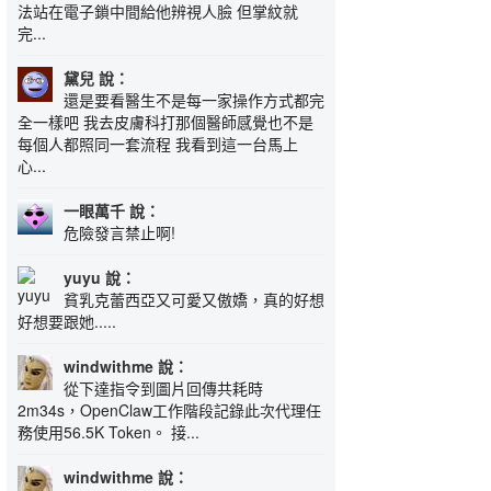
法站在電子鎖中間給他辨視人臉 但掌紋就
完...
黛兒 說：
還是要看醫生不是每一家操作方式都完
全一樣吧 我去皮膚科打那個醫師感覺也不是
每個人都照同一套流程 我看到這一台馬上
心...
一眼萬千 說：
危險發言禁止啊!
yuyu 說：
貧乳克蕾西亞又可愛又傲嬌，真的好想
好想要跟她.....
windwithme 說：
從下達指令到圖片回傳共耗時
2m34s，OpenClaw工作階段記錄此次代理任
務使用56.5K Token。 接...
windwithme 說：