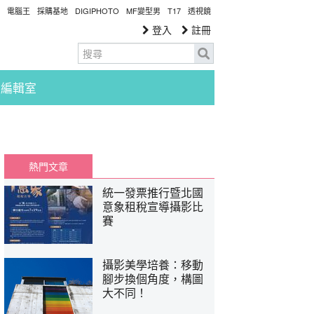
電腦王
採購基地
DIGIPHOTO
MF變型男
T17
透視鏡
登入
註冊
編輯室
熱門文章
統一發票推行暨北國
意象租稅宣導攝影比
賽
攝影美學培養：移動
腳步換個角度，構圖
大不同！