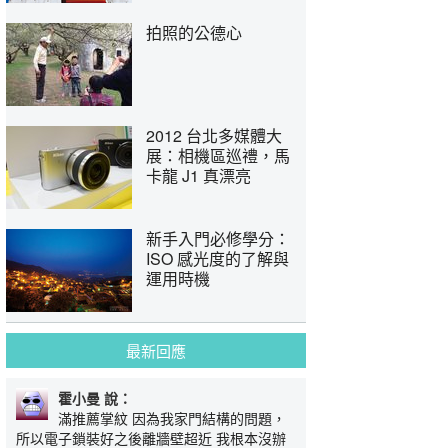
拍照的公德心
2012 台北多媒體大
展：相機區巡禮，馬
卡龍 J1 真漂亮
新手入門必修學分：
ISO 感光度的了解與
運用時機
最新回應
霍小曼 說：
滿推薦掌紋 因為我家門結構的問題，
所以電子鎖裝好之後離牆壁超近 我根本沒辦