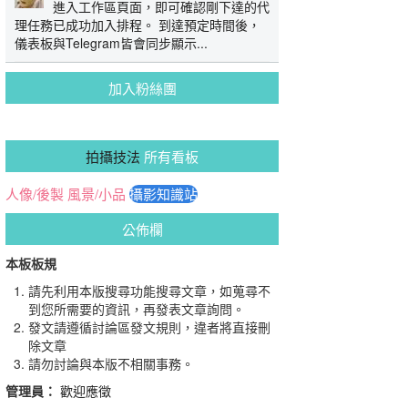
進入工作區頁面，即可確認剛下達的代
理任務已成功加入排程。 到達預定時間後，
儀表板與Telegram皆會同步顯示...
加入粉絲團
拍攝技法
所有看板
人像/後製
風景/小品
攝影知識站
公佈欄
本板板規
請先利用本版搜尋功能搜尋文章，如蒐尋不
到您所需要的資訊，再發表文章詢問。
發文請遵循討論區發文規則，違者將直接刪
除文章
請勿討論與本版不相關事務。
管理員：
歡迎應徵