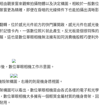
經由觀景窗來觀察拍攝物體以及決定構圖。相較於一般數位
景窗更為精確，即便在昏暗的光線條件下也能拍攝出清晰影
翻轉，位於感光元件前方的快門簾開啟，感光元件在感光後
於記憶卡內，一張數位照片就此產生。反光板是個很特殊的
展，這也是數位單眼相機無法擁有如同消費機般輕巧便利外
/後，數位單眼相機工作示意圖。
屬機殼架構圖，右邊的則是機身透視圖。
架構圖可以看出，數位單眼相機是由各式各樣的電子和光學
，數位單眼相機大多擁有一個輕質金屬材質的機身骨架，因
耐用。