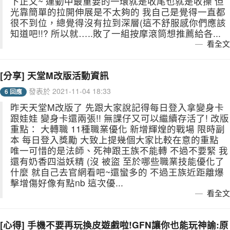
下正文~ 運動中最重要的一環就是收尾也就是收操 但
光靠簡單的拉開伸展是不太夠的 我自己是覺得一直都
很不到位，總覺得沒有拉到深層(這不舒服感你們應該
知道吧!!? 所以就…..敗了一組按摩滾筒想推薦給各...
看全文
[分享] 天堂M改版活動資訊
發表於 2021-11-04 18:33
6 回應
昨天天堂M改版了 先跟大家說記得每日登入拿變身卡
跟娃娃 變身卡還兩張!! 無課仔又可以繼續存活了! 改版
重點： 大轉職 11種職業優化 新增輝煌的戰場 限時副
本 每日登入獎勵 大致上提幾個大家比較在意的重點
唯一可惜的是法師、死神跟王族不能轉 不過不要緊 我
還有奶香四溢妖精 (沒 被盜 至於哪些職業技能優化了
什麼 就自己去官網看吧~還蠻多的 不過王族近距離爆
擊增傷好像有點nb 這次優...
看全文
[心得] 手機不要再玩換皮遊戲啦!GFN讓你也能玩神諭:原